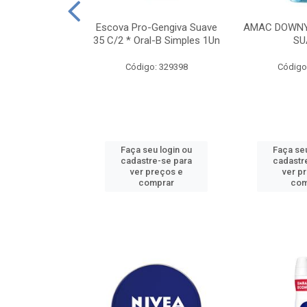
TES ALWAYS
Escova Pro-Gengiva Suave
AMAC DOWNY
AMANHO M, 8
35 C/2 * Oral-B Simples 1Un
SU
DADES
Código: 329398
Código
: 188689
u login ou
Faça seu login ou
Faça seu
e-se para
cadastre-se para
cadastr
reços e
ver preços e
ver p
mprar
comprar
com