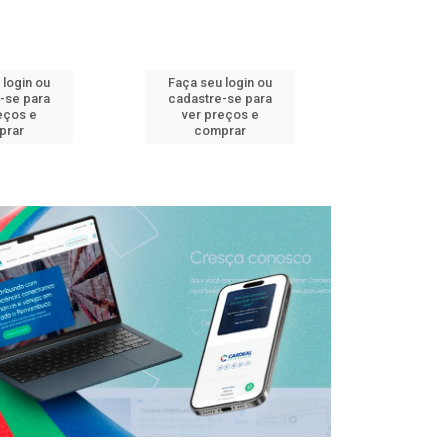
 login ou
Faça seu login ou
Faça seu 
-se para
cadastre-se para
cadastre
eços e
ver preços e
ver pr
prar
comprar
comp