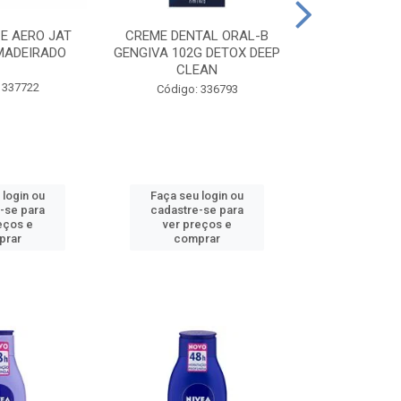
CE AERO JAT
CREME DENTAL ORAL-B
CREME DENT
MADEIRADO
GENGIVA 102G DETOX DEEP
KIDS M
CLEAN
 337722
Código:
Código: 336793
 login ou
Faça seu login ou
Faça seu 
-se para
cadastre-se para
cadastre
eços e
ver preços e
ver pr
prar
comprar
comp