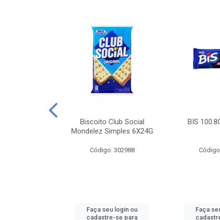
e Royal Simples
Biscoito Club Social
BIS 100.8
00G
Mondelez Simples 6X24G
: 190217
Código: 302988
Código
u login ou
Faça seu login ou
Faça seu
e-se para
cadastre-se para
cadastr