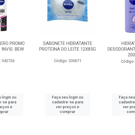
AERO PROMO
SABONETE HIDRATANTE
HIDRA
 INVIS. BEW
PROTEINA DO LEITE 12X85G
DESODORANT
20
: 342726
Código: 330671
Código:
 login ou
Faça seu login ou
Faça seu
e-se para
cadastre-se para
cadastre
reços e
ver preços e
ver pr
prar
comprar
com