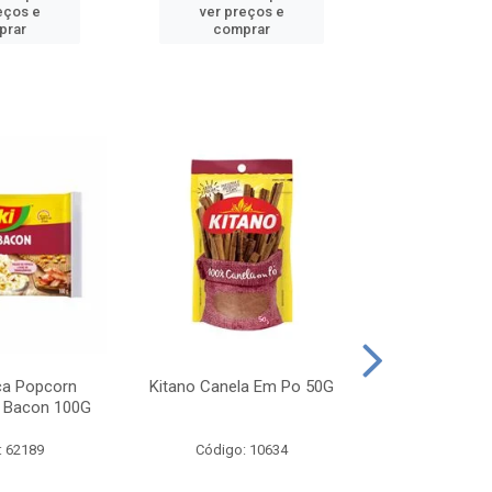
eços e
ver preços e
ver pr
prar
comprar
comp
ca Popcorn
Kitano Canela Em Po 50G
FAROFA DE
 Bacon 100G
BACON YO
: 62189
Código: 10634
Código: