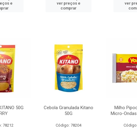
reços e
ver preços e
ver pr
prar
comprar
com
KITANO 50G
Cebola Granulada Kitano
Milho Pipo
RRY
50G
Micro-Ondas
: 78212
Código: 78204
Código