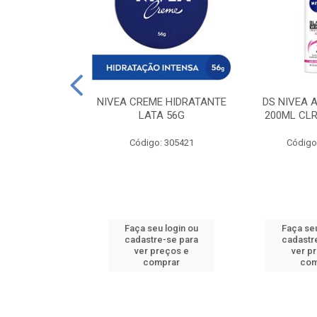
 DESODORANTE
NIVEA CREME HIDRATANTE
DS NIVEA 
H ACTIVE 90ML
LATA 56G
200ML CLR
: 427831
Código: 305421
Código
u login ou
Faça seu login ou
Faça seu
e-se para
cadastre-se para
cadastr
reços e
ver preços e
ver p
mprar
comprar
com