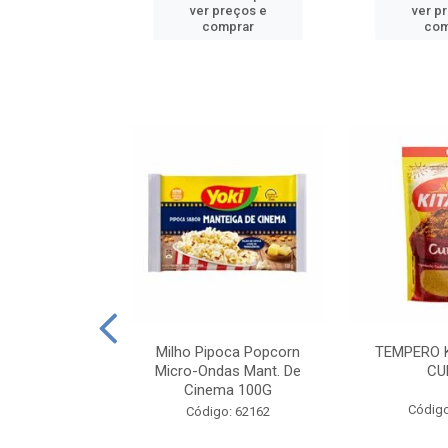
reços e
ver preços e
ver p
mprar
comprar
com
E MANDIOCA
Milho Pipoca Popcorn
TEMPERO 
 TRADICIONAL
Micro-Ondas Mant. De
CU
I 200G
Cinema 100G
Código
: 428198
Código: 62162