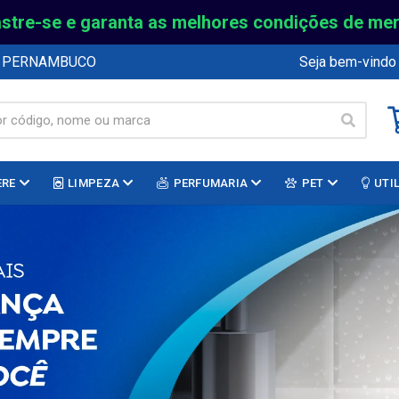
stre-se e garanta as melhores condições de me
E PERNAMBUCO
Seja bem-vindo
ERE
LIMPEZA
PERFUMARIA
PET
UTI