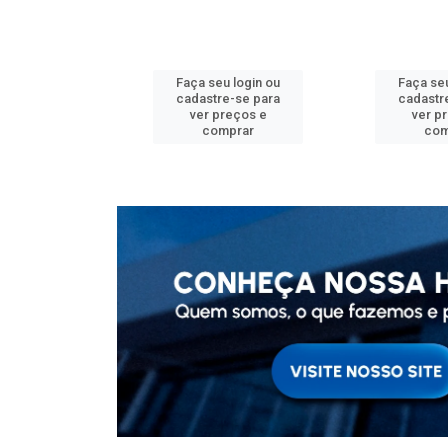
u login ou
Faça seu login ou
Faça seu
e-se para
cadastre-se para
cadastr
reços e
ver preços e
ver p
mprar
comprar
com