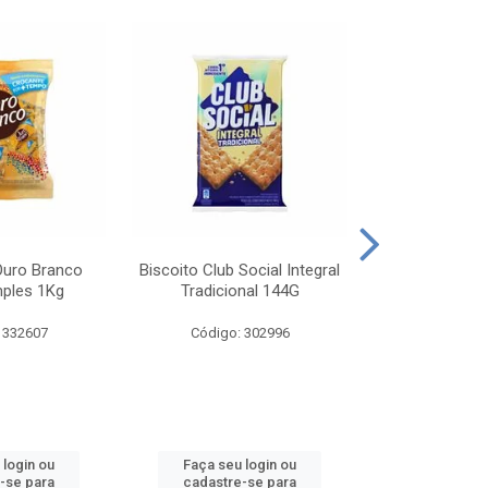
Ouro Branco
Biscoito Club Social Integral
BISCOITO OR
mples 1Kg
Tradicional 144G
MONDELEZ S
 332607
Código: 302996
Código:
 login ou
Faça seu login ou
Faça seu 
-se para
cadastre-se para
cadastre