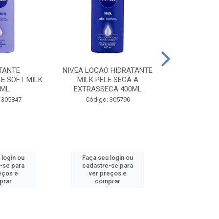
TANTE
NIVEA LOCAO HIDRATANTE
NIVEA LOCAO
E SOFT MILK
MILK PELE SECA A
MILK PEL
0ML
EXTRASSECA 400ML
EXTRASSE
 305847
Código: 305790
Código:
 login ou
Faça seu login ou
Faça seu 
-se para
cadastre-se para
cadastre
eços e
ver preços e
ver pr
prar
comprar
comp