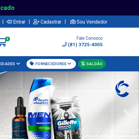
rcado
|
|
|
Entrar
Cadastrar
Sou Vendedor
Fale Conosco
0
(81) 3725-4005
LIDADES
FORNECEDORES
SALDÃO