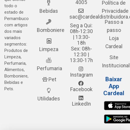
4005
Política de
todo o
Bebidas
Privacidade
estado de
sac@cardealdistribuidora
Pernambuco
Passo a
com artigos
Seg a Qui:
Bomboniere
passo
08h-12:30
dos mais
| 13:30-
variados
Loja
18h
segmentos:
Cardeal
Sex: 08h-
Limpeza
Produtos de
12:30 |
Limpeza,
Site
13:30-17h
Perfumaria,
Institucional
Perfumaria
Alimentos,
Instagram
Bomboniere,
Baixar
Pet
Bebidas e
App
Pets.
Facebook
Cardeal
Utilidades
LinkedIn