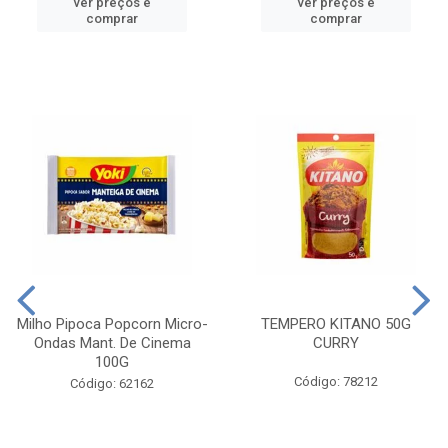
ver preços e
ver preços e
comprar
comprar
Milho Pipoca Popcorn Micro-
TEMPERO KITANO 50G
Ondas Mant. De Cinema
CURRY
100G
Código: 78212
Código: 62162