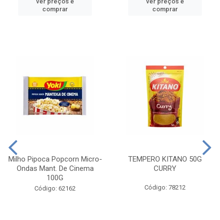
ver preços e
ver preços e
comprar
comprar
Milho Pipoca Popcorn Micro-
TEMPERO KITANO 50G
Ondas Mant. De Cinema
CURRY
100G
Código: 78212
Código: 62162