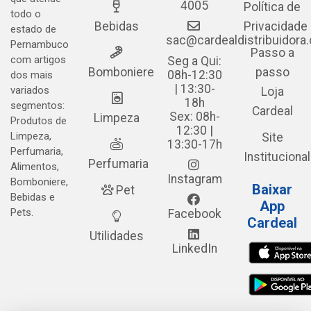
4005
Política de
todo o
Bebidas
Privacidade
estado de
sac@cardealdistribuidora
Pernambuco
Passo a
com artigos
Seg a Qui:
Bomboniere
passo
08h-12:30
dos mais
| 13:30-
variados
Loja
18h
segmentos:
Cardeal
Sex: 08h-
Limpeza
Produtos de
12:30 |
Limpeza,
Site
13:30-17h
Perfumaria,
Institucional
Perfumaria
Alimentos,
Instagram
Bomboniere,
Baixar
Pet
Bebidas e
App
Pets.
Facebook
Cardeal
Utilidades
LinkedIn