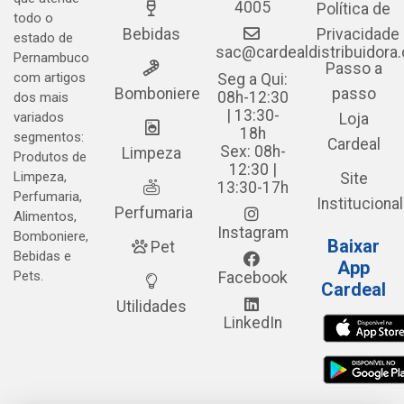
4005
Política de
todo o
Bebidas
Privacidade
estado de
sac@cardealdistribuidora
Pernambuco
Passo a
com artigos
Seg a Qui:
Bomboniere
passo
08h-12:30
dos mais
| 13:30-
variados
Loja
18h
segmentos:
Cardeal
Sex: 08h-
Limpeza
Produtos de
12:30 |
Limpeza,
Site
13:30-17h
Perfumaria,
Institucional
Perfumaria
Alimentos,
Instagram
Bomboniere,
Baixar
Pet
Bebidas e
App
Pets.
Facebook
Cardeal
Utilidades
LinkedIn