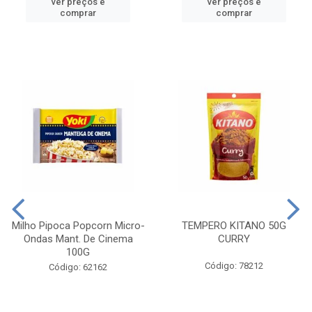
ver preços e
ver preços e
comprar
comprar
Milho Pipoca Popcorn Micro-
TEMPERO KITANO 50G
Ondas Mant. De Cinema
CURRY
100G
Código: 78212
Código: 62162