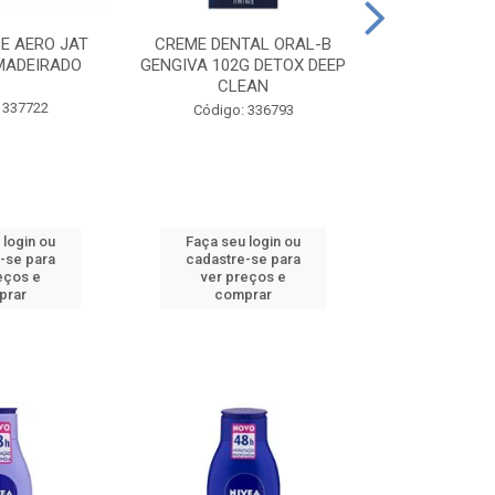
CE AERO JAT
CREME DENTAL ORAL-B
CREME DENT
MADEIRADO
GENGIVA 102G DETOX DEEP
KIDS M
CLEAN
 337722
Código:
Código: 336793
 login ou
Faça seu login ou
Faça seu 
-se para
cadastre-se para
cadastre
eços e
ver preços e
ver pr
prar
comprar
comp