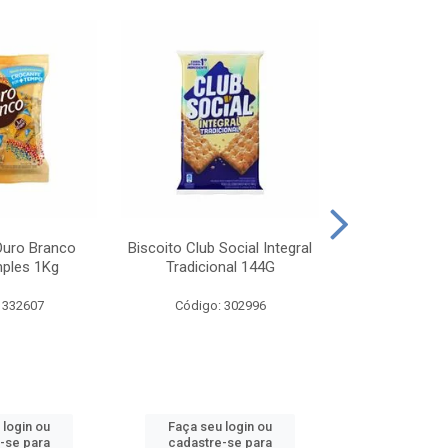
Ouro Branco
Biscoito Club Social Integral
BISCOITO OR
mples 1Kg
Tradicional 144G
MONDELEZ S
 332607
Código: 302996
Código:
 login ou
Faça seu login ou
Faça seu 
-se para
cadastre-se para
cadastre