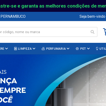
stre-se e garanta as melhores condições de me
E PERNAMBUCO
Seja bem-vindo
ERE
LIMPEZA
PERFUMARIA
PET
UTI