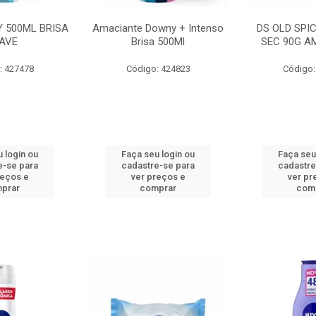
 500ML BRISA
Amaciante Downy + Intenso
DS OLD SPI
AVE
Brisa 500Ml
SEC 90G A
: 427478
Código: 424823
Código:
 login ou
Faça seu login ou
Faça seu
e-se para
cadastre-se para
cadastre
reços e
ver preços e
ver pr
prar
comprar
com