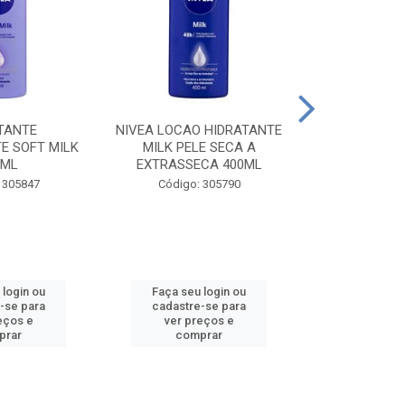
TANTE
NIVEA LOCAO HIDRATANTE
NIVEA LOCAO
E SOFT MILK
MILK PELE SECA A
MILK PEL
0ML
EXTRASSECA 400ML
EXTRASSE
 305847
Código: 305790
Código:
 login ou
Faça seu login ou
Faça seu 
-se para
cadastre-se para
cadastre
eços e
ver preços e
ver pr
prar
comprar
comp