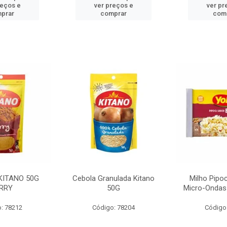
reços e
ver preços e
ver pr
prar
comprar
com
KITANO 50G
Cebola Granulada Kitano
Milho Pipo
RRY
50G
Micro-Ondas
: 78212
Código: 78204
Código