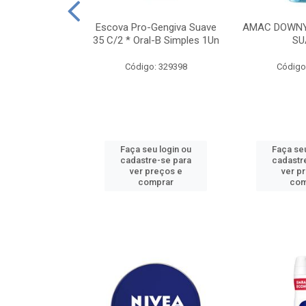
TES ALWAYS
Escova Pro-Gengiva Suave
AMAC DOWNY
AMANHO M, 8
35 C/2 * Oral-B Simples 1Un
SU
DADES
Código: 329398
Código
: 188689
u login ou
Faça seu login ou
Faça seu
e-se para
cadastre-se para
cadastr
reços e
ver preços e
ver p
mprar
comprar
com