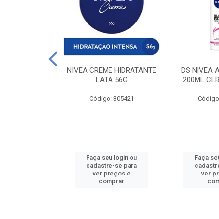
 DESODORANTE
NIVEA CREME HIDRATANTE
DS NIVEA 
H ACTIVE 90ML
LATA 56G
200ML CLR
: 427831
Código: 305421
Código
u login ou
Faça seu login ou
Faça seu
e-se para
cadastre-se para
cadastr
reços e
ver preços e
ver p
mprar
comprar
com