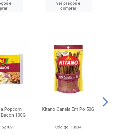
eços e
ver preços e
ver pr
prar
comprar
comp
ca Popcorn
Kitano Canela Em Po 50G
FAROFA DE
 Bacon 100G
BACON YO
: 62189
Código: 10634
Código: