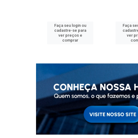
u login ou
Faça seu login ou
Faça seu
e-se para
cadastre-se para
cadastr
reços e
ver preços e
ver p
mprar
comprar
com