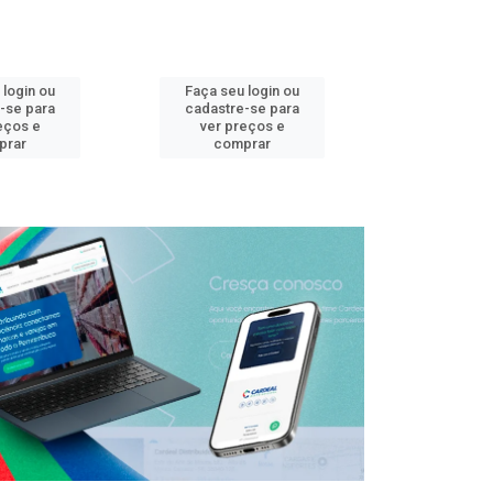
 login ou
Faça seu login ou
Faça seu 
-se para
cadastre-se para
cadastre
eços e
ver preços e
ver pr
prar
comprar
comp