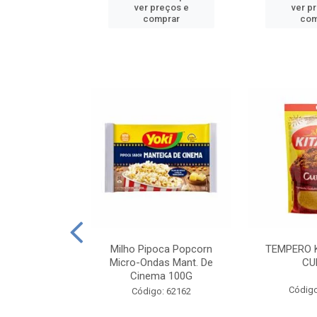
reços e
ver preços e
ver p
mprar
comprar
com
E MANDIOCA
Milho Pipoca Popcorn
TEMPERO 
 TRADICIONAL
Micro-Ondas Mant. De
CU
I 200G
Cinema 100G
Código
: 428198
Código: 62162