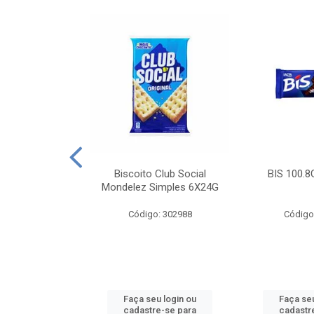
e Royal Simples
Biscoito Club Social
BIS 100.8
00G
Mondelez Simples 6X24G
: 190217
Código: 302988
Código
u login ou
Faça seu login ou
Faça seu
e-se para
cadastre-se para
cadastr