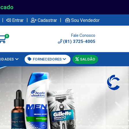
rcado
|
|
|
Entrar
Cadastrar
Sou Vendedor
Fale Conosco
0
(81) 3725-4005
LIDADES
FORNECEDORES
SALDÃO