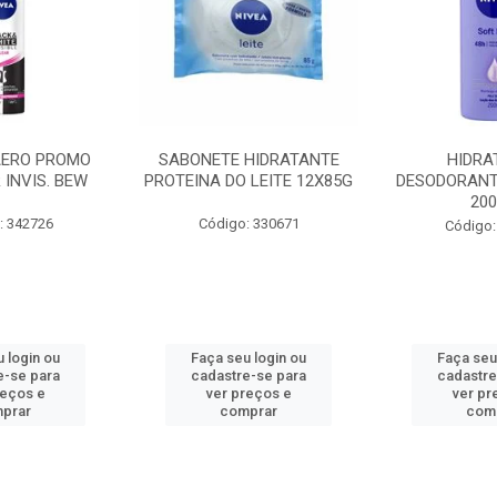
AERO PROMO
SABONETE HIDRATANTE
HIDRA
 INVIS. BEW
PROTEINA DO LEITE 12X85G
DESODORANT
20
: 342726
Código: 330671
Código:
 login ou
Faça seu login ou
Faça seu
e-se para
cadastre-se para
cadastre
reços e
ver preços e
ver pr
prar
comprar
com