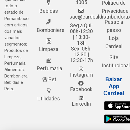
4005
Política de
todo o
Bebidas
Privacidade
estado de
sac@cardealdistribuidora
Pernambuco
Passo a
com artigos
Seg a Qui:
Bomboniere
passo
08h-12:30
dos mais
| 13:30-
variados
Loja
18h
segmentos:
Cardeal
Sex: 08h-
Limpeza
Produtos de
12:30 |
Limpeza,
Site
13:30-17h
Perfumaria,
Institucional
Perfumaria
Alimentos,
Instagram
Bomboniere,
Baixar
Pet
Bebidas e
App
Pets.
Facebook
Cardeal
Utilidades
LinkedIn