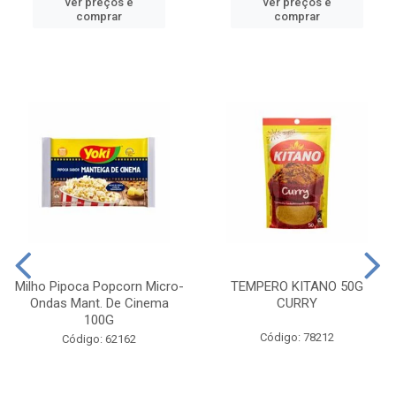
ver preços e
ver preços e
comprar
comprar
Milho Pipoca Popcorn Micro-
TEMPERO KITANO 50G
Ondas Mant. De Cinema
CURRY
100G
Código: 78212
Código: 62162