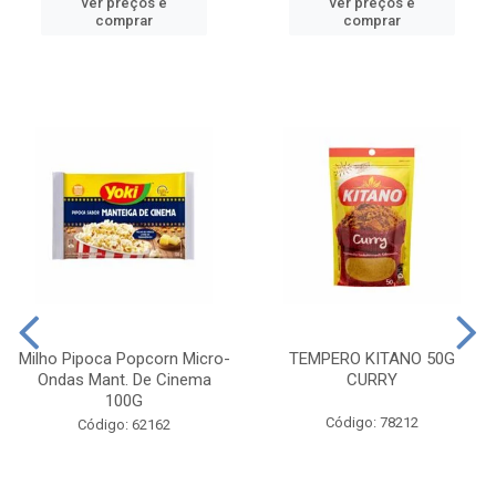
ver preços e
ver preços e
comprar
comprar
Milho Pipoca Popcorn Micro-
TEMPERO KITANO 50G
Ondas Mant. De Cinema
CURRY
100G
Código: 78212
Código: 62162