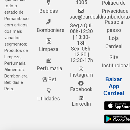
4005
Política de
todo o
Bebidas
Privacidade
estado de
sac@cardealdistribuidora
Pernambuco
Passo a
com artigos
Seg a Qui:
Bomboniere
passo
08h-12:30
dos mais
| 13:30-
variados
Loja
18h
segmentos:
Cardeal
Sex: 08h-
Limpeza
Produtos de
12:30 |
Limpeza,
Site
13:30-17h
Perfumaria,
Institucional
Perfumaria
Alimentos,
Instagram
Bomboniere,
Baixar
Pet
Bebidas e
App
Pets.
Facebook
Cardeal
Utilidades
LinkedIn