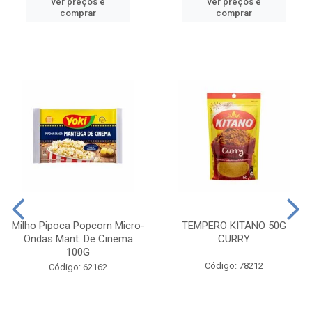
ver preços e
ver preços e
comprar
comprar
Milho Pipoca Popcorn Micro-
TEMPERO KITANO 50G
Ondas Mant. De Cinema
CURRY
100G
Código: 78212
Código: 62162