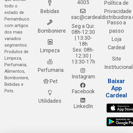
4005
Política de
todo o
Bebidas
Privacidade
estado de
sac@cardealdistribuidora
Pernambuco
Passo a
com artigos
Seg a Qui:
Bomboniere
passo
08h-12:30
dos mais
| 13:30-
variados
Loja
18h
segmentos:
Cardeal
Sex: 08h-
Limpeza
Produtos de
12:30 |
Limpeza,
Site
13:30-17h
Perfumaria,
Institucional
Perfumaria
Alimentos,
Instagram
Bomboniere,
Baixar
Pet
Bebidas e
App
Pets.
Facebook
Cardeal
Utilidades
LinkedIn