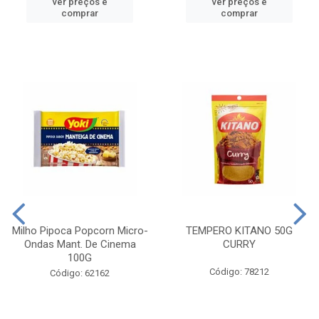
ver preços e
ver preços e
comprar
comprar
Milho Pipoca Popcorn Micro-
TEMPERO KITANO 50G
Ondas Mant. De Cinema
CURRY
100G
Código: 78212
Código: 62162