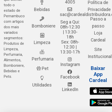
4005
Política de
todo o
Bebidas
Privacidade
estado de
sac@cardealdistribuidora
Pernambuco
Passo a
com artigos
Seg a Qui:
Bomboniere
passo
08h-12:30
dos mais
| 13:30-
variados
Loja
18h
segmentos:
Cardeal
Sex: 08h-
Limpeza
Produtos de
12:30 |
Limpeza,
Site
13:30-17h
Perfumaria,
Institucional
Perfumaria
Alimentos,
Instagram
Bomboniere,
Baixar
Pet
Bebidas e
App
Pets.
Facebook
Cardeal
Utilidades
LinkedIn