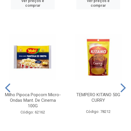
ver preços e
ver preços e
comprar
comprar
Milho Pipoca Popcorn Micro-
TEMPERO KITANO 50G
Ondas Mant. De Cinema
CURRY
100G
Código: 78212
Código: 62162