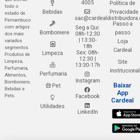
4005
Política de
todo o
Bebidas
Privacidade
estado de
sac@cardealdistribuidora
Pernambuco
Passo a
com artigos
Seg a Qui:
Bomboniere
passo
08h-12:30
dos mais
| 13:30-
variados
Loja
18h
segmentos:
Cardeal
Sex: 08h-
Limpeza
Produtos de
12:30 |
Limpeza,
Site
13:30-17h
Perfumaria,
Institucional
Perfumaria
Alimentos,
Instagram
Bomboniere,
Baixar
Pet
Bebidas e
App
Pets.
Facebook
Cardeal
Utilidades
LinkedIn