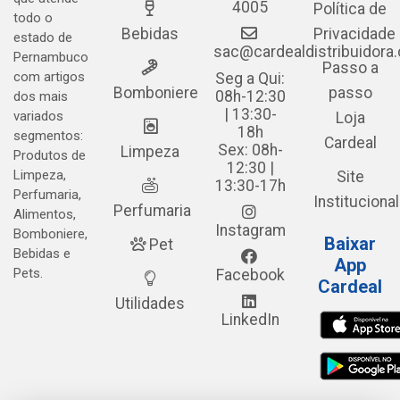
4005
Política de
todo o
Bebidas
Privacidade
estado de
sac@cardealdistribuidora
Pernambuco
Passo a
com artigos
Seg a Qui:
Bomboniere
passo
08h-12:30
dos mais
| 13:30-
variados
Loja
18h
segmentos:
Cardeal
Sex: 08h-
Limpeza
Produtos de
12:30 |
Limpeza,
Site
13:30-17h
Perfumaria,
Institucional
Perfumaria
Alimentos,
Instagram
Bomboniere,
Baixar
Pet
Bebidas e
App
Pets.
Facebook
Cardeal
Utilidades
LinkedIn