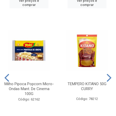
ver preços e
ver preços e
comprar
comprar
Milho Pipoca Popcorn Micro-
TEMPERO KITANO 50G
Ondas Mant. De Cinema
CURRY
100G
Código: 78212
Código: 62162