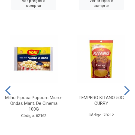
ver preços e
ver preços e
comprar
comprar
Milho Pipoca Popcorn Micro-
TEMPERO KITANO 50G
Ondas Mant. De Cinema
CURRY
100G
Código: 78212
Código: 62162