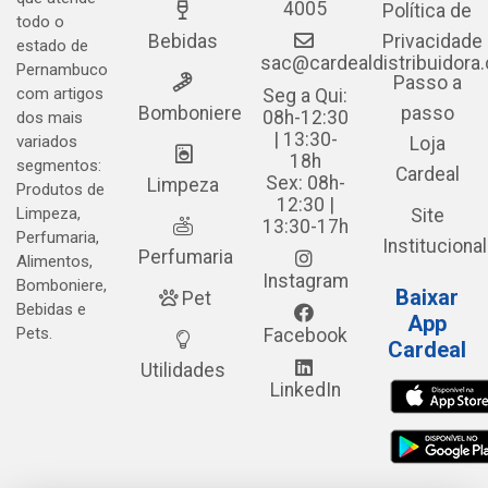
4005
Política de
todo o
Bebidas
Privacidade
estado de
sac@cardealdistribuidora
Pernambuco
Passo a
com artigos
Seg a Qui:
Bomboniere
passo
08h-12:30
dos mais
| 13:30-
variados
Loja
18h
segmentos:
Cardeal
Sex: 08h-
Limpeza
Produtos de
12:30 |
Limpeza,
Site
13:30-17h
Perfumaria,
Institucional
Perfumaria
Alimentos,
Instagram
Bomboniere,
Baixar
Pet
Bebidas e
App
Pets.
Facebook
Cardeal
Utilidades
LinkedIn