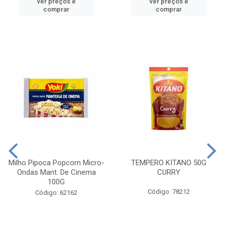
ver preços e
ver preços e
comprar
comprar
Milho Pipoca Popcorn Micro-
TEMPERO KITANO 50G
Ondas Mant. De Cinema
CURRY
100G
Código: 78212
Código: 62162