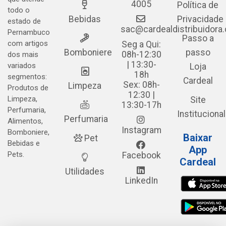
4005
Política de
todo o
Bebidas
Privacidade
estado de
sac@cardealdistribuidora
Pernambuco
Passo a
com artigos
Seg a Qui:
Bomboniere
passo
08h-12:30
dos mais
| 13:30-
variados
Loja
18h
segmentos:
Cardeal
Sex: 08h-
Limpeza
Produtos de
12:30 |
Limpeza,
Site
13:30-17h
Perfumaria,
Institucional
Perfumaria
Alimentos,
Instagram
Bomboniere,
Baixar
Pet
Bebidas e
App
Pets.
Facebook
Cardeal
Utilidades
LinkedIn