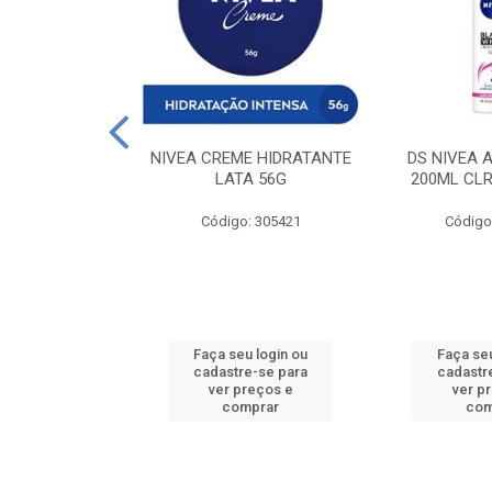
 DESODORANTE
NIVEA CREME HIDRATANTE
DS NIVEA 
H ACTIVE 90ML
LATA 56G
200ML CLR
: 427831
Código: 305421
Código
u login ou
Faça seu login ou
Faça seu
e-se para
cadastre-se para
cadastr
reços e
ver preços e
ver p
mprar
comprar
com