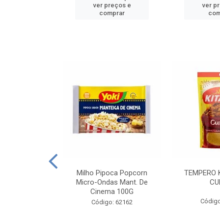
reços e
ver preços e
ver p
mprar
comprar
com
E MANDIOCA
Milho Pipoca Popcorn
TEMPERO 
 TRADICIONAL
Micro-Ondas Mant. De
CU
I 200G
Cinema 100G
Código
: 428198
Código: 62162