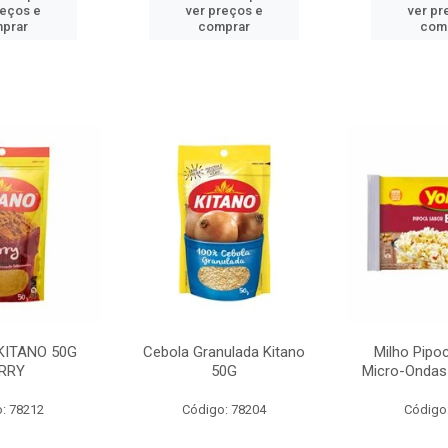
reços e
ver preços e
ver pr
prar
comprar
com
KITANO 50G
Cebola Granulada Kitano
Milho Pipo
RRY
50G
Micro-Ondas
: 78212
Código: 78204
Código