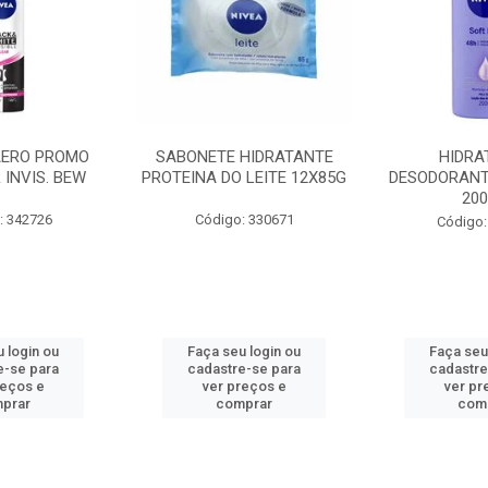
AERO PROMO
SABONETE HIDRATANTE
HIDRA
 INVIS. BEW
PROTEINA DO LEITE 12X85G
DESODORANT
20
: 342726
Código: 330671
Código:
 login ou
Faça seu login ou
Faça seu
e-se para
cadastre-se para
cadastre
reços e
ver preços e
ver pr
prar
comprar
com