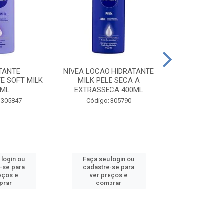
TANTE
NIVEA LOCAO HIDRATANTE
NIVEA LOCAO
E SOFT MILK
MILK PELE SECA A
MILK PEL
0ML
EXTRASSECA 400ML
EXTRASSE
 305847
Código: 305790
Código:
 login ou
Faça seu login ou
Faça seu 
-se para
cadastre-se para
cadastre
eços e
ver preços e
ver pr
prar
comprar
comp