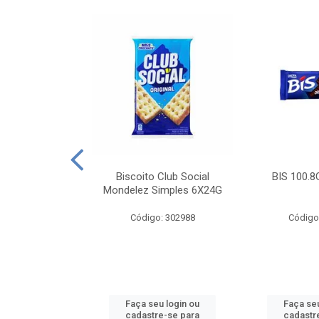
e Royal Simples
Biscoito Club Social
BIS 100.8
00G
Mondelez Simples 6X24G
: 190217
Código: 302988
Código
u login ou
Faça seu login ou
Faça seu
e-se para
cadastre-se para
cadastr