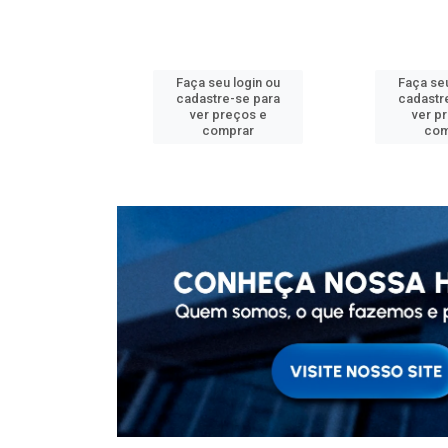
u login ou
Faça seu login ou
Faça seu
e-se para
cadastre-se para
cadastr
reços e
ver preços e
ver p
mprar
comprar
com