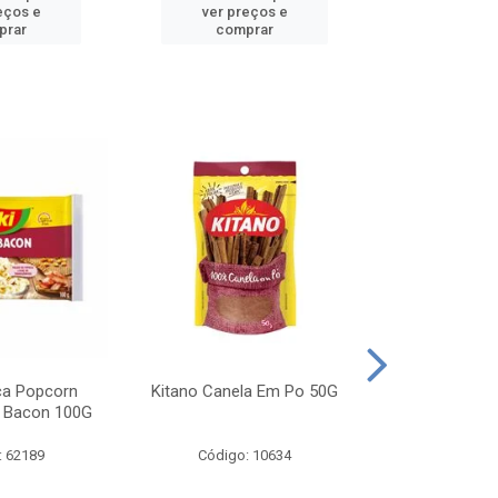
eços e
ver preços e
ver pr
prar
comprar
comp
ca Popcorn
Kitano Canela Em Po 50G
FAROFA DE
 Bacon 100G
BACON YO
: 62189
Código: 10634
Código: