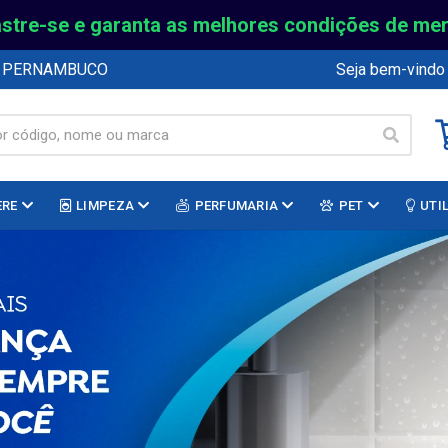
stre-se e garanta as melhores condições de me
E PERNAMBUCO
Seja bem-vindo
ERE
LIMPEZA
PERFUMARIA
PET
UTI