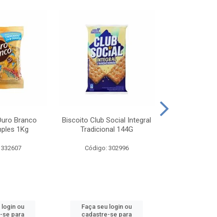
Ouro Branco
Biscoito Club Social Integral
BISCOITO OR
mples 1Kg
Tradicional 144G
MONDELEZ S
 332607
Código: 302996
Código:
 login ou
Faça seu login ou
Faça seu 
-se para
cadastre-se para
cadastre