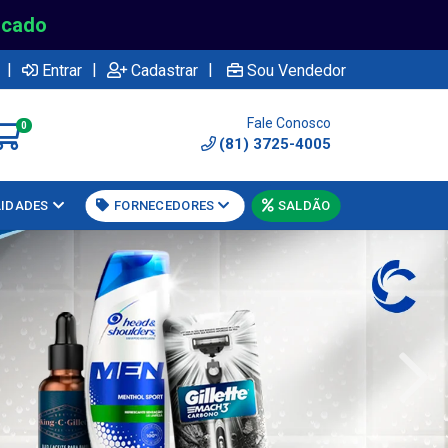
rcado
|
|
|
Entrar
Cadastrar
Sou Vendedor
Fale Conosco
0
(81) 3725-4005
LIDADES
FORNECEDORES
SALDÃO