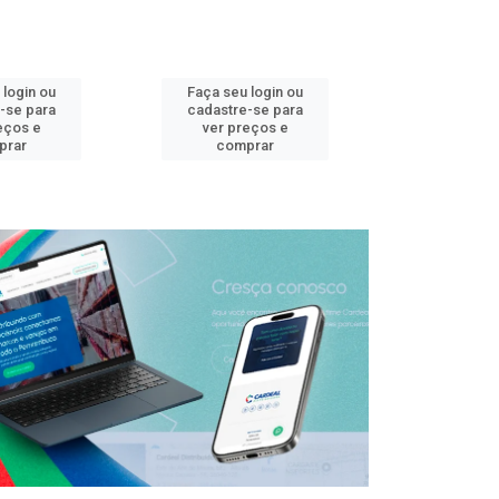
 login ou
Faça seu login ou
Faça seu 
-se para
cadastre-se para
cadastre
eços e
ver preços e
ver pr
prar
comprar
comp