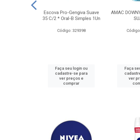
TES ALWAYS
Escova Pro-Gengiva Suave
AMAC DOWNY
AMANHO M, 8
35 C/2 * Oral-B Simples 1Un
SU
DADES
Código: 329398
Código
: 188689
u login ou
Faça seu login ou
Faça seu
e-se para
cadastre-se para
cadastr
reços e
ver preços e
ver p
mprar
comprar
com