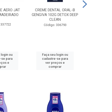
CE AERO JAT
CREME DENTAL ORAL-B
CREME DENT
MADEIRADO
GENGIVA 102G DETOX DEEP
KIDS M
CLEAN
 337722
Código:
Código: 336793
 login ou
Faça seu login ou
Faça seu 
-se para
cadastre-se para
cadastre
eços e
ver preços e
ver pr
prar
comprar
comp