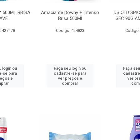
 500ML BRISA
Amaciante Downy + Intenso
DS OLD SPI
AVE
Brisa 500Ml
SEC 90G A
: 427478
Código: 424823
Código:
 login ou
Faça seu login ou
Faça seu
e-se para
cadastre-se para
cadastre
reços e
ver preços e
ver pr
prar
comprar
com