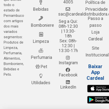
4005
Política de
todo o
Bebidas
Privacidade
estado de
sac@cardealdistribuidora
Pernambuco
Passo a
com artigos
Seg a Qui:
Bomboniere
passo
08h-12:30
dos mais
| 13:30-
variados
Loja
18h
segmentos:
Cardeal
Sex: 08h-
Limpeza
Produtos de
12:30 |
Limpeza,
Site
13:30-17h
Perfumaria,
Institucional
Perfumaria
Alimentos,
Instagram
Bomboniere,
Baixar
Pet
Bebidas e
App
Pets.
Facebook
Cardeal
Utilidades
LinkedIn