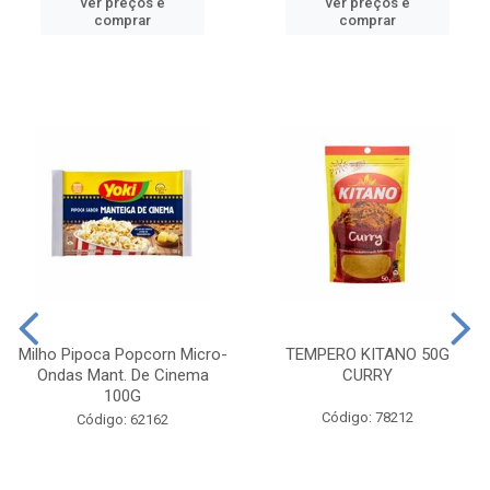
ver preços e
ver preços e
comprar
comprar
Milho Pipoca Popcorn Micro-
TEMPERO KITANO 50G
Ondas Mant. De Cinema
CURRY
100G
Código: 78212
Código: 62162