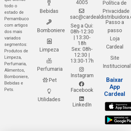
4005
Política de
todo o
Bebidas
Privacidade
estado de
sac@cardealdistribuidora
Pernambuco
Passo a
com artigos
Seg a Qui:
Bomboniere
passo
08h-12:30
dos mais
| 13:30-
variados
Loja
18h
segmentos:
Cardeal
Sex: 08h-
Limpeza
Produtos de
12:30 |
Limpeza,
Site
13:30-17h
Perfumaria,
Institucional
Perfumaria
Alimentos,
Instagram
Bomboniere,
Baixar
Pet
Bebidas e
App
Pets.
Facebook
Cardeal
Utilidades
LinkedIn