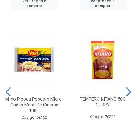
ver preços e
ver preços e
comprar
comprar
Milho Pipoca Popcorn Micro-
TEMPERO KITANO 50G
Ondas Mant. De Cinema
CURRY
100G
Código: 78212
Código: 62162