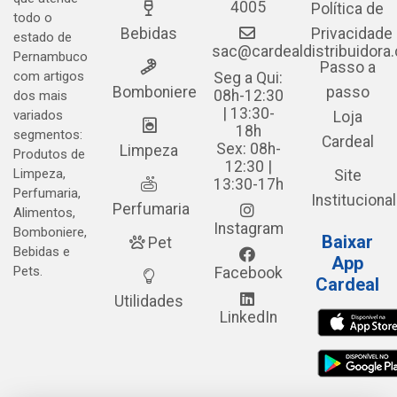
4005
Política de
todo o
Bebidas
Privacidade
estado de
sac@cardealdistribuidora
Pernambuco
Passo a
com artigos
Seg a Qui:
Bomboniere
passo
08h-12:30
dos mais
| 13:30-
variados
Loja
18h
segmentos:
Cardeal
Sex: 08h-
Limpeza
Produtos de
12:30 |
Limpeza,
Site
13:30-17h
Perfumaria,
Institucional
Perfumaria
Alimentos,
Instagram
Bomboniere,
Baixar
Pet
Bebidas e
App
Pets.
Facebook
Cardeal
Utilidades
LinkedIn