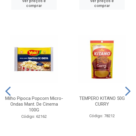
ver preços e
ver preços e
comprar
comprar
Milho Pipoca Popcorn Micro-
TEMPERO KITANO 50G
Ondas Mant. De Cinema
CURRY
100G
Código: 78212
Código: 62162