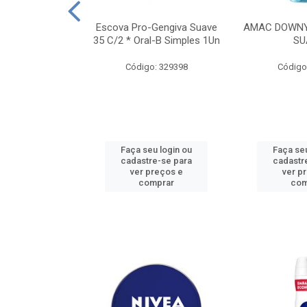
TES ALWAYS
Escova Pro-Gengiva Suave
AMAC DOWNY
AMANHO M, 8
35 C/2 * Oral-B Simples 1Un
SU
DADES
Código: 329398
Código
: 188689
u login ou
Faça seu login ou
Faça seu
e-se para
cadastre-se para
cadastr
reços e
ver preços e
ver p
mprar
comprar
com