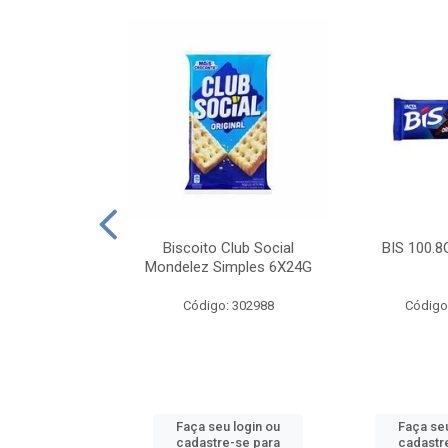
e Royal Simples
Biscoito Club Social
BIS 100.8
00G
Mondelez Simples 6X24G
: 190217
Código: 302988
Código
u login ou
Faça seu login ou
Faça seu
e-se para
cadastre-se para
cadastr