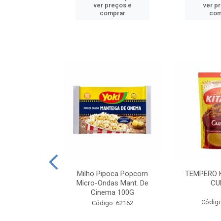
reços e
ver preços e
ver p
mprar
comprar
com
E MANDIOCA
Milho Pipoca Popcorn
TEMPERO 
 TRADICIONAL
Micro-Ondas Mant. De
CU
I 200G
Cinema 100G
Código
: 428198
Código: 62162