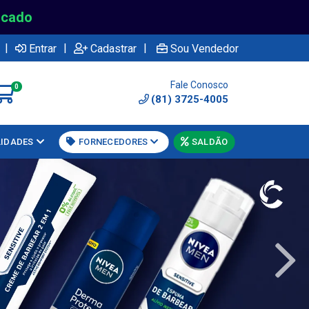
rcado
|
|
|
Entrar
Cadastrar
Sou Vendedor
Fale Conosco
0
(81) 3725-4005
LIDADES
FORNECEDORES
SALDÃO