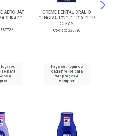
CE AERO JAT
CREME DENTAL ORAL-B
CREME DENT
MADEIRADO
GENGIVA 102G DETOX DEEP
KIDS M
CLEAN
 337722
Código:
Código: 336793
 login ou
Faça seu login ou
Faça seu 
-se para
cadastre-se para
cadastre
eços e
ver preços e
ver pr
prar
comprar
comp