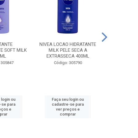
TANTE
NIVEA LOCAO HIDRATANTE
NIVEA LOCAO
E SOFT MILK
MILK PELE SECA A
MILK PEL
0ML
EXTRASSECA 400ML
EXTRASSE
 305847
Código: 305790
Código:
 login ou
Faça seu login ou
Faça seu 
-se para
cadastre-se para
cadastre
eços e
ver preços e
ver pr
prar
comprar
comp