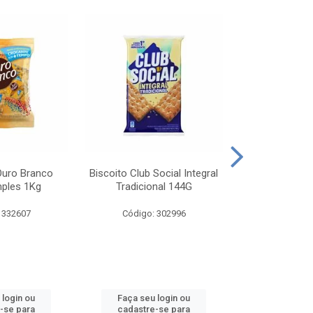
Ouro Branco
Biscoito Club Social Integral
BISCOITO OR
mples 1Kg
Tradicional 144G
MONDELEZ S
 332607
Código: 302996
Código:
 login ou
Faça seu login ou
Faça seu 
-se para
cadastre-se para
cadastre