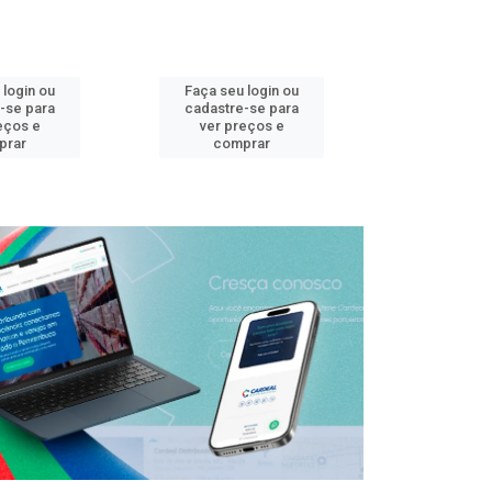
 login ou
Faça seu login ou
Faça seu 
-se para
cadastre-se para
cadastre
eços e
ver preços e
ver pr
prar
comprar
comp