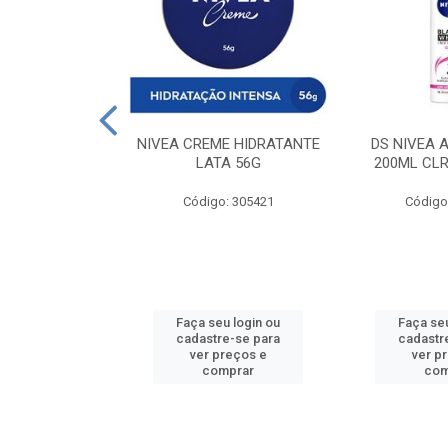
 DESODORANTE
NIVEA CREME HIDRATANTE
DS NIVEA 
H ACTIVE 90ML
LATA 56G
200ML CLR
: 427831
Código: 305421
Código
u login ou
Faça seu login ou
Faça seu
e-se para
cadastre-se para
cadastr
reços e
ver preços e
ver p
mprar
comprar
com