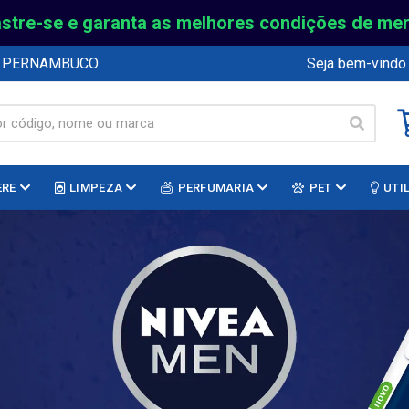
stre-se e garanta as melhores condições de me
E PERNAMBUCO
Seja bem-vindo
ERE
LIMPEZA
PERFUMARIA
PET
UTI