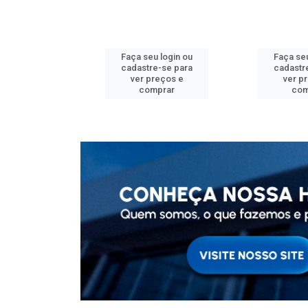
u login ou
Faça seu login ou
Faça seu
e-se para
cadastre-se para
cadastr
reços e
ver preços e
ver p
mprar
comprar
com