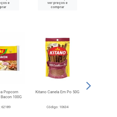
eços e
ver preços e
ver pr
prar
comprar
comp
ca Popcorn
Kitano Canela Em Po 50G
FAROFA DE
 Bacon 100G
BACON YO
: 62189
Código: 10634
Código: