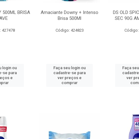
 500ML BRISA
Amaciante Downy + Intenso
DS OLD SPI
AVE
Brisa 500Ml
SEC 90G A
: 427478
Código: 424823
Código:
 login ou
Faça seu login ou
Faça seu
e-se para
cadastre-se para
cadastre
reços e
ver preços e
ver pr
prar
comprar
com