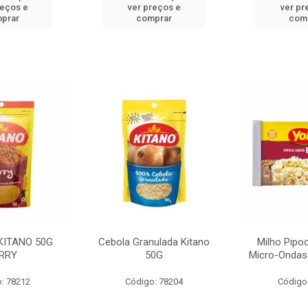
reços e
ver preços e
ver pr
prar
comprar
com
KITANO 50G
Cebola Granulada Kitano
Milho Pipo
RRY
50G
Micro-Ondas
: 78212
Código: 78204
Código