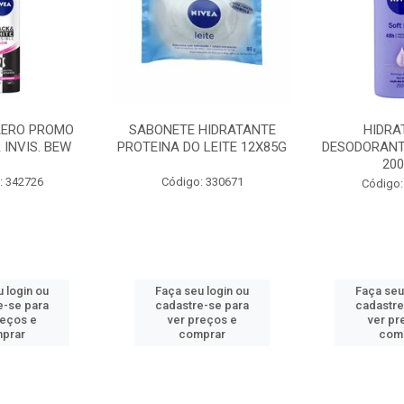
AERO PROMO
SABONETE HIDRATANTE
HIDRA
 INVIS. BEW
PROTEINA DO LEITE 12X85G
DESODORANT
20
: 342726
Código: 330671
Código:
 login ou
Faça seu login ou
Faça seu
e-se para
cadastre-se para
cadastre
reços e
ver preços e
ver pr
prar
comprar
com