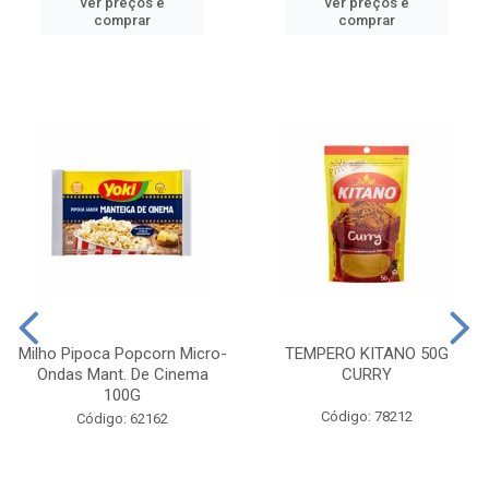
ver preços e
ver preços e
comprar
comprar
Milho Pipoca Popcorn Micro-
TEMPERO KITANO 50G
Ondas Mant. De Cinema
CURRY
100G
Código: 78212
Código: 62162