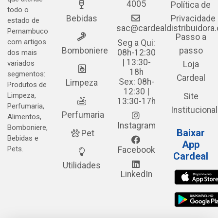
4005
Política de
todo o
Bebidas
Privacidade
estado de
sac@cardealdistribuidora
Pernambuco
Passo a
com artigos
Seg a Qui:
Bomboniere
passo
08h-12:30
dos mais
| 13:30-
variados
Loja
18h
segmentos:
Cardeal
Sex: 08h-
Limpeza
Produtos de
12:30 |
Limpeza,
Site
13:30-17h
Perfumaria,
Institucional
Perfumaria
Alimentos,
Instagram
Bomboniere,
Baixar
Pet
Bebidas e
App
Pets.
Facebook
Cardeal
Utilidades
LinkedIn