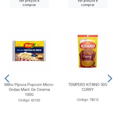
ver preços e
ver preços e
comprar
comprar
Milho Pipoca Popcorn Micro-
TEMPERO KITANO 50G
Ondas Mant. De Cinema
CURRY
100G
Código: 78212
Código: 62162