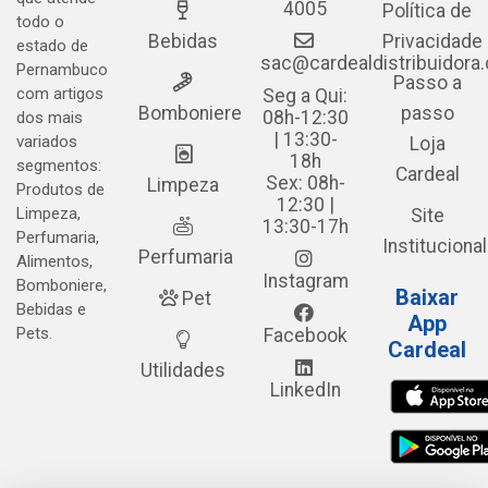
4005
Política de
todo o
Bebidas
Privacidade
estado de
sac@cardealdistribuidora
Pernambuco
Passo a
com artigos
Seg a Qui:
Bomboniere
passo
08h-12:30
dos mais
| 13:30-
variados
Loja
18h
segmentos:
Cardeal
Sex: 08h-
Limpeza
Produtos de
12:30 |
Limpeza,
Site
13:30-17h
Perfumaria,
Institucional
Perfumaria
Alimentos,
Instagram
Bomboniere,
Baixar
Pet
Bebidas e
App
Pets.
Facebook
Cardeal
Utilidades
LinkedIn