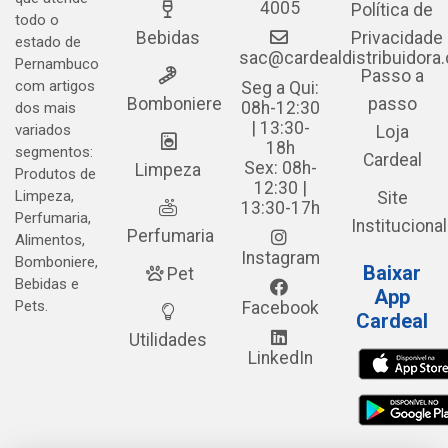
4005
Política de
todo o
Bebidas
Privacidade
estado de
sac@cardealdistribuidora
Pernambuco
Passo a
com artigos
Seg a Qui:
Bomboniere
passo
08h-12:30
dos mais
| 13:30-
variados
Loja
18h
segmentos:
Cardeal
Sex: 08h-
Limpeza
Produtos de
12:30 |
Limpeza,
Site
13:30-17h
Perfumaria,
Institucional
Perfumaria
Alimentos,
Instagram
Bomboniere,
Baixar
Pet
Bebidas e
App
Pets.
Facebook
Cardeal
Utilidades
LinkedIn