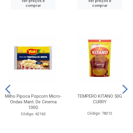
ver preços e
ver preços e
comprar
comprar
Milho Pipoca Popcorn Micro-
TEMPERO KITANO 50G
Ondas Mant. De Cinema
CURRY
100G
Código: 78212
Código: 62162