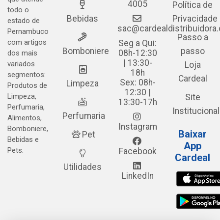
4005
Política de
todo o
Bebidas
Privacidade
estado de
sac@cardealdistribuidora
Pernambuco
Passo a
com artigos
Seg a Qui:
Bomboniere
passo
08h-12:30
dos mais
| 13:30-
variados
Loja
18h
segmentos:
Cardeal
Sex: 08h-
Limpeza
Produtos de
12:30 |
Limpeza,
Site
13:30-17h
Perfumaria,
Institucional
Perfumaria
Alimentos,
Instagram
Bomboniere,
Baixar
Pet
Bebidas e
App
Pets.
Facebook
Cardeal
Utilidades
LinkedIn