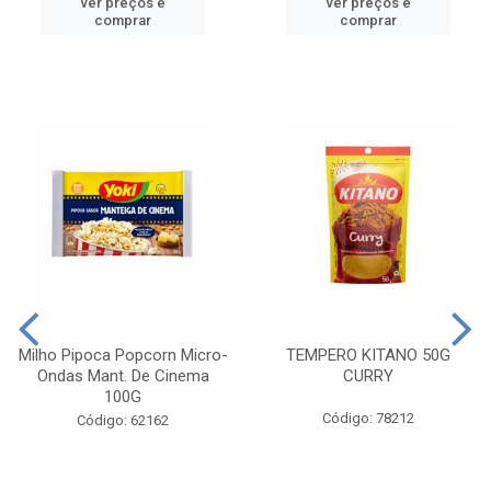
ver preços e
ver preços e
comprar
comprar
Milho Pipoca Popcorn Micro-
TEMPERO KITANO 50G
Ondas Mant. De Cinema
CURRY
100G
Código: 78212
Código: 62162