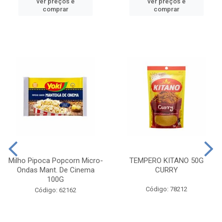
ver preços e
ver preços e
comprar
comprar
Milho Pipoca Popcorn Micro-
TEMPERO KITANO 50G
Ondas Mant. De Cinema
CURRY
100G
Código: 78212
Código: 62162