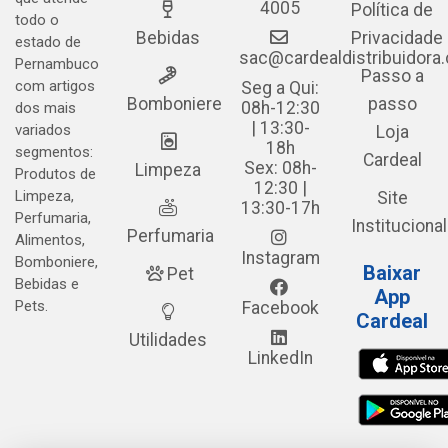
4005
Política de
todo o
Bebidas
Privacidade
estado de
sac@cardealdistribuidora
Pernambuco
Passo a
com artigos
Seg a Qui:
Bomboniere
passo
08h-12:30
dos mais
| 13:30-
variados
Loja
18h
segmentos:
Cardeal
Sex: 08h-
Limpeza
Produtos de
12:30 |
Limpeza,
Site
13:30-17h
Perfumaria,
Institucional
Perfumaria
Alimentos,
Instagram
Bomboniere,
Baixar
Pet
Bebidas e
App
Pets.
Facebook
Cardeal
Utilidades
LinkedIn