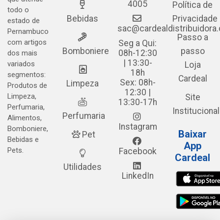
4005
Política de
todo o
Bebidas
Privacidade
estado de
sac@cardealdistribuidora
Pernambuco
Passo a
com artigos
Seg a Qui:
Bomboniere
passo
08h-12:30
dos mais
| 13:30-
variados
Loja
18h
segmentos:
Cardeal
Sex: 08h-
Limpeza
Produtos de
12:30 |
Limpeza,
Site
13:30-17h
Perfumaria,
Institucional
Perfumaria
Alimentos,
Instagram
Bomboniere,
Baixar
Pet
Bebidas e
App
Pets.
Facebook
Cardeal
Utilidades
LinkedIn