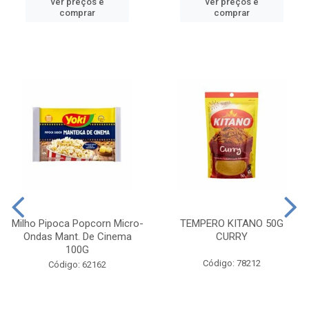
ver preços e
ver preços e
comprar
comprar
Milho Pipoca Popcorn Micro-
TEMPERO KITANO 50G
Ondas Mant. De Cinema
CURRY
100G
Código: 78212
Código: 62162