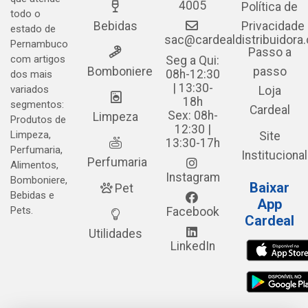
4005
Política de
todo o
Bebidas
Privacidade
estado de
sac@cardealdistribuidora
Pernambuco
Passo a
com artigos
Seg a Qui:
Bomboniere
passo
08h-12:30
dos mais
| 13:30-
variados
Loja
18h
segmentos:
Cardeal
Sex: 08h-
Limpeza
Produtos de
12:30 |
Limpeza,
Site
13:30-17h
Perfumaria,
Institucional
Perfumaria
Alimentos,
Instagram
Bomboniere,
Baixar
Pet
Bebidas e
App
Pets.
Facebook
Cardeal
Utilidades
LinkedIn