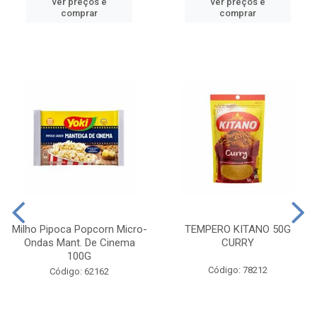
ver preços e
ver preços e
comprar
comprar
Milho Pipoca Popcorn Micro-
TEMPERO KITANO 50G
Ondas Mant. De Cinema
CURRY
100G
Código: 78212
Código: 62162