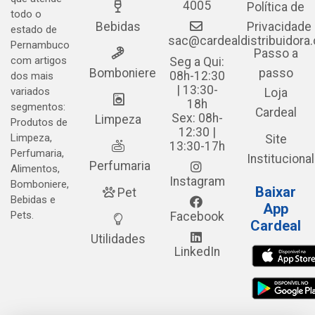
4005
Política de
todo o
Bebidas
Privacidade
estado de
sac@cardealdistribuidora
Pernambuco
Passo a
com artigos
Seg a Qui:
Bomboniere
passo
08h-12:30
dos mais
| 13:30-
variados
Loja
18h
segmentos:
Cardeal
Sex: 08h-
Limpeza
Produtos de
12:30 |
Limpeza,
Site
13:30-17h
Perfumaria,
Institucional
Perfumaria
Alimentos,
Instagram
Bomboniere,
Baixar
Pet
Bebidas e
App
Pets.
Facebook
Cardeal
Utilidades
LinkedIn