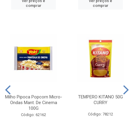
ver preços e
ver preços e
comprar
comprar
Milho Pipoca Popcorn Micro-
TEMPERO KITANO 50G
Ondas Mant. De Cinema
CURRY
100G
Código: 78212
Código: 62162