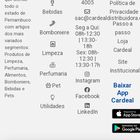
4005
Política de
todo o
Bebidas
Privacidade
estado de
sac@cardealdistribuidora
Pernambuco
Passo a
com artigos
Seg a Qui:
Bomboniere
passo
08h-12:30
dos mais
| 13:30-
variados
Loja
18h
segmentos:
Cardeal
Sex: 08h-
Limpeza
Produtos de
12:30 |
Limpeza,
Site
13:30-17h
Perfumaria,
Institucional
Perfumaria
Alimentos,
Instagram
Bomboniere,
Baixar
Pet
Bebidas e
App
Pets.
Facebook
Cardeal
Utilidades
LinkedIn