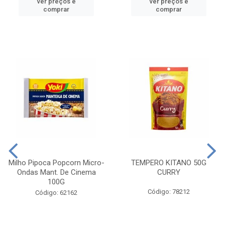
ver preços e
ver preços e
comprar
comprar
Milho Pipoca Popcorn Micro-
TEMPERO KITANO 50G
Ondas Mant. De Cinema
CURRY
100G
Código: 78212
Código: 62162