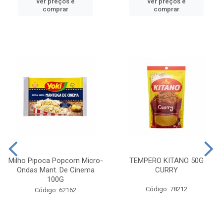
ver preços e
ver preços e
comprar
comprar
Milho Pipoca Popcorn Micro-
TEMPERO KITANO 50G
Ondas Mant. De Cinema
CURRY
100G
Código: 78212
Código: 62162