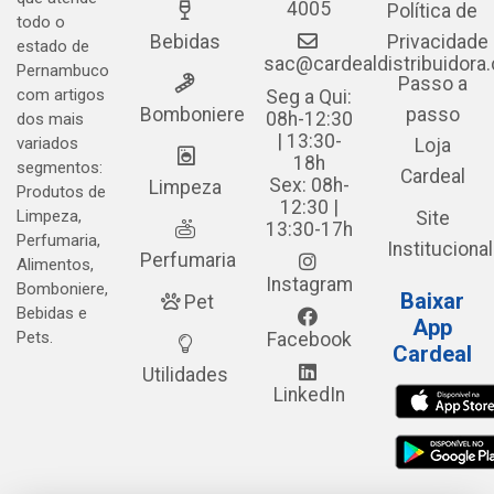
4005
Política de
todo o
Bebidas
Privacidade
estado de
sac@cardealdistribuidora
Pernambuco
Passo a
com artigos
Seg a Qui:
Bomboniere
passo
08h-12:30
dos mais
| 13:30-
variados
Loja
18h
segmentos:
Cardeal
Sex: 08h-
Limpeza
Produtos de
12:30 |
Limpeza,
Site
13:30-17h
Perfumaria,
Institucional
Perfumaria
Alimentos,
Instagram
Bomboniere,
Baixar
Pet
Bebidas e
App
Pets.
Facebook
Cardeal
Utilidades
LinkedIn