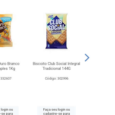
Ouro Branco
Biscoito Club Social Integral
BISCOITO OR
mples 1Kg
Tradicional 144G
MONDELEZ S
 332607
Código: 302996
Código:
 login ou
Faça seu login ou
Faça seu 
-se para
cadastre-se para
cadastre