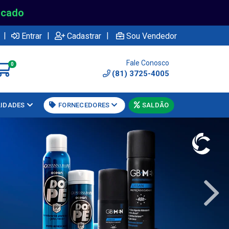
rcado
|
|
|
Entrar
Cadastrar
Sou Vendedor
Fale Conosco
0
(81) 3725-4005
LIDADES
FORNECEDORES
SALDÃO