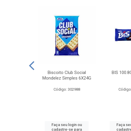
e Royal Simples
Biscoito Club Social
BIS 100.8
00G
Mondelez Simples 6X24G
: 190217
Código: 302988
Código
u login ou
Faça seu login ou
Faça seu
e-se para
cadastre-se para
cadastr