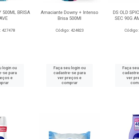
 500ML BRISA
Amaciante Downy + Intenso
DS OLD SPI
AVE
Brisa 500Ml
SEC 90G A
: 427478
Código: 424823
Código:
 login ou
Faça seu login ou
Faça seu
e-se para
cadastre-se para
cadastre
reços e
ver preços e
ver pr
prar
comprar
com