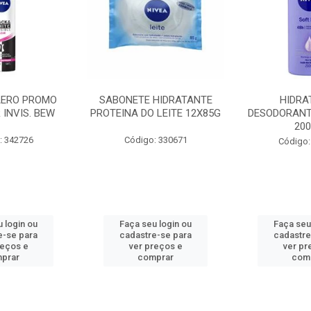
AERO PROMO
SABONETE HIDRATANTE
HIDRA
 INVIS. BEW
PROTEINA DO LEITE 12X85G
DESODORANT
20
: 342726
Código: 330671
Código:
 login ou
Faça seu login ou
Faça seu
e-se para
cadastre-se para
cadastre
reços e
ver preços e
ver pr
prar
comprar
com