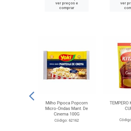
reços e
ver preços e
ver p
mprar
comprar
com
E MANDIOCA
Milho Pipoca Popcorn
TEMPERO 
 TRADICIONAL
Micro-Ondas Mant. De
CU
I 200G
Cinema 100G
Código
: 428198
Código: 62162