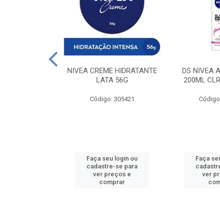
 DESODORANTE
NIVEA CREME HIDRATANTE
DS NIVEA 
H ACTIVE 90ML
LATA 56G
200ML CLR
: 427831
Código: 305421
Código
u login ou
Faça seu login ou
Faça seu
e-se para
cadastre-se para
cadastr
reços e
ver preços e
ver p
mprar
comprar
com