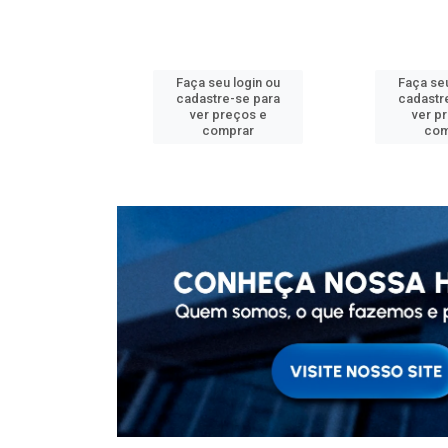
u login ou
Faça seu login ou
Faça seu
e-se para
cadastre-se para
cadastr
reços e
ver preços e
ver p
mprar
comprar
com