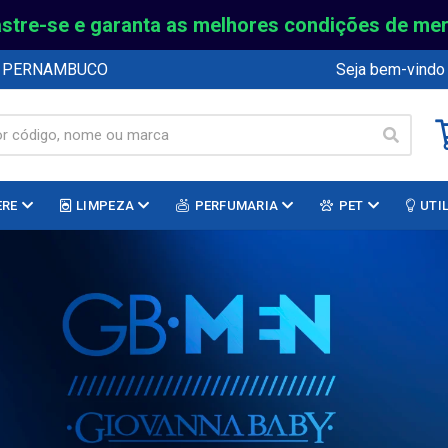
stre-se e garanta as melhores condições de me
E PERNAMBUCO
Seja bem-vindo
ERE
LIMPEZA
PERFUMARIA
PET
UTI