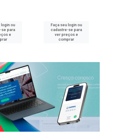
 login ou
Faça seu login ou
Faça seu 
-se para
cadastre-se para
cadastre
eços e
ver preços e
ver pr
prar
comprar
comp