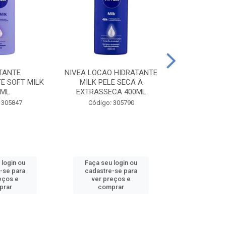
TANTE
NIVEA LOCAO HIDRATANTE
NIVEA LOCAO
E SOFT MILK
MILK PELE SECA A
MILK PEL
0ML
EXTRASSECA 400ML
EXTRASSE
 305847
Código: 305790
Código:
 login ou
Faça seu login ou
Faça seu 
-se para
cadastre-se para
cadastre
eços e
ver preços e
ver pr
prar
comprar
comp