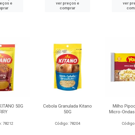
reços e
ver preços e
ver pr
prar
comprar
com
KITANO 50G
Cebola Granulada Kitano
Milho Pipo
RRY
50G
Micro-Ondas
: 78212
Código: 78204
Código