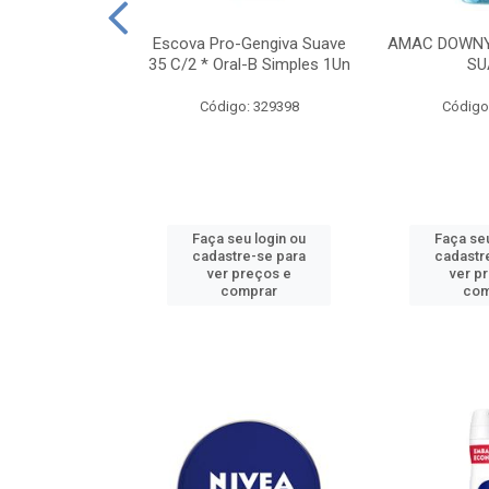
TES ALWAYS
Escova Pro-Gengiva Suave
AMAC DOWNY
AMANHO M, 8
35 C/2 * Oral-B Simples 1Un
SU
DADES
Código: 329398
Código
: 188689
u login ou
Faça seu login ou
Faça seu
e-se para
cadastre-se para
cadastr
reços e
ver preços e
ver p
mprar
comprar
com