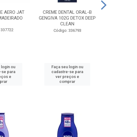
CE AERO JAT
CREME DENTAL ORAL-B
CREME DENT
MADEIRADO
GENGIVA 102G DETOX DEEP
KIDS M
CLEAN
 337722
Código:
Código: 336793
 login ou
Faça seu login ou
Faça seu 
-se para
cadastre-se para
cadastre
eços e
ver preços e
ver pr
prar
comprar
comp