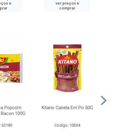
eços e
ver preços e
ver pr
prar
comprar
comp
ca Popcorn
Kitano Canela Em Po 50G
FAROFA DE
 Bacon 100G
BACON YO
: 62189
Código: 10634
Código: