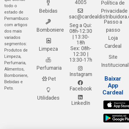
4005
Política de
todo o
Bebidas
Privacidade
estado de
sac@cardealdistribuidora
Pernambuco
Passo a
com artigos
Seg a Qui:
Bomboniere
passo
08h-12:30
dos mais
| 13:30-
variados
Loja
18h
segmentos:
Cardeal
Sex: 08h-
Limpeza
Produtos de
12:30 |
Limpeza,
Site
13:30-17h
Perfumaria,
Institucional
Perfumaria
Alimentos,
Instagram
Bomboniere,
Baixar
Pet
Bebidas e
App
Pets.
Facebook
Cardeal
Utilidades
LinkedIn