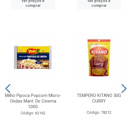
ver preços e
ver preços e
comprar
comprar
Milho Pipoca Popcorn Micro-
TEMPERO KITANO 50G
Ondas Mant. De Cinema
CURRY
100G
Código: 78212
Código: 62162