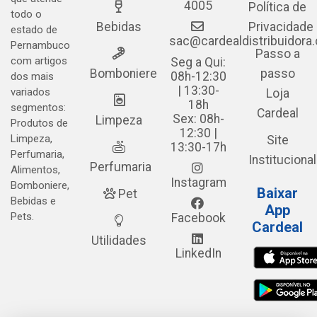
4005
Política de
todo o
Bebidas
Privacidade
estado de
sac@cardealdistribuidora
Pernambuco
Passo a
com artigos
Seg a Qui:
Bomboniere
passo
08h-12:30
dos mais
| 13:30-
variados
Loja
18h
segmentos:
Cardeal
Sex: 08h-
Limpeza
Produtos de
12:30 |
Limpeza,
Site
13:30-17h
Perfumaria,
Institucional
Perfumaria
Alimentos,
Instagram
Bomboniere,
Baixar
Pet
Bebidas e
App
Pets.
Facebook
Cardeal
Utilidades
LinkedIn