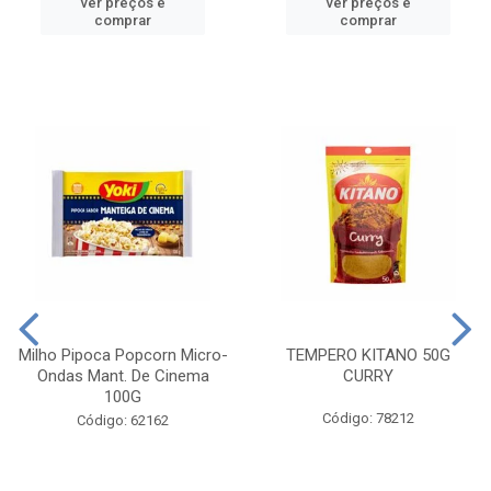
ver preços e
ver preços e
comprar
comprar
Milho Pipoca Popcorn Micro-
TEMPERO KITANO 50G
Ondas Mant. De Cinema
CURRY
100G
Código: 78212
Código: 62162