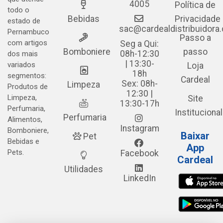
4005
Política de
todo o
Bebidas
Privacidade
estado de
sac@cardealdistribuidora
Pernambuco
Passo a
com artigos
Seg a Qui:
Bomboniere
passo
08h-12:30
dos mais
| 13:30-
variados
Loja
18h
segmentos:
Cardeal
Sex: 08h-
Limpeza
Produtos de
12:30 |
Limpeza,
Site
13:30-17h
Perfumaria,
Institucional
Perfumaria
Alimentos,
Instagram
Bomboniere,
Baixar
Pet
Bebidas e
App
Pets.
Facebook
Cardeal
Utilidades
LinkedIn