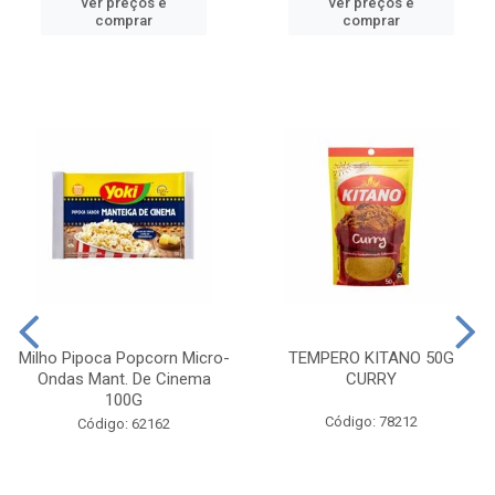
ver preços e
ver preços e
comprar
comprar
Milho Pipoca Popcorn Micro-
TEMPERO KITANO 50G
Ondas Mant. De Cinema
CURRY
100G
Código: 78212
Código: 62162