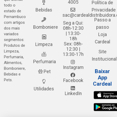
4005
Política de
todo o
Bebidas
Privacidade
estado de
sac@cardealdistribuidora
Pernambuco
Passo a
com artigos
Seg a Qui:
Bomboniere
passo
08h-12:30
dos mais
| 13:30-
variados
Loja
18h
segmentos:
Cardeal
Sex: 08h-
Limpeza
Produtos de
12:30 |
Limpeza,
Site
13:30-17h
Perfumaria,
Institucional
Perfumaria
Alimentos,
Instagram
Bomboniere,
Baixar
Pet
Bebidas e
App
Pets.
Facebook
Cardeal
Utilidades
LinkedIn