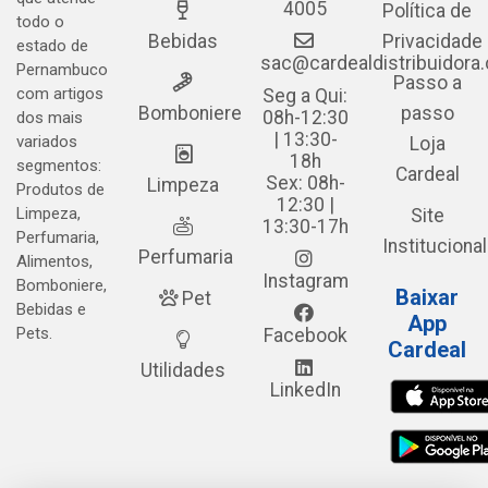
4005
Política de
todo o
Bebidas
Privacidade
estado de
sac@cardealdistribuidora
Pernambuco
Passo a
com artigos
Seg a Qui:
Bomboniere
passo
08h-12:30
dos mais
| 13:30-
variados
Loja
18h
segmentos:
Cardeal
Sex: 08h-
Limpeza
Produtos de
12:30 |
Limpeza,
Site
13:30-17h
Perfumaria,
Institucional
Perfumaria
Alimentos,
Instagram
Bomboniere,
Baixar
Pet
Bebidas e
App
Pets.
Facebook
Cardeal
Utilidades
LinkedIn