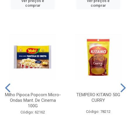
ver preços e
ver preços e
comprar
comprar
Milho Pipoca Popcorn Micro-
TEMPERO KITANO 50G
Ondas Mant. De Cinema
CURRY
100G
Código: 78212
Código: 62162