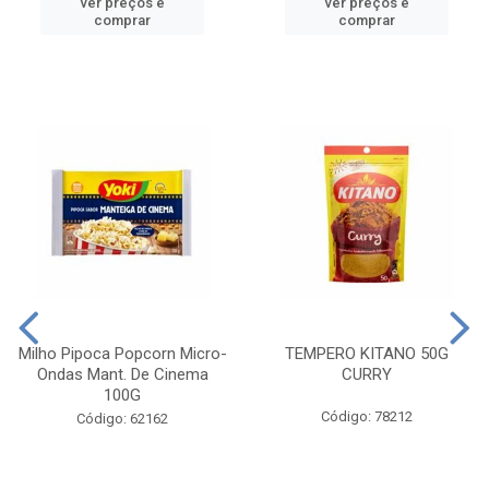
ver preços e
ver preços e
comprar
comprar
Milho Pipoca Popcorn Micro-
TEMPERO KITANO 50G
Ondas Mant. De Cinema
CURRY
100G
Código: 78212
Código: 62162