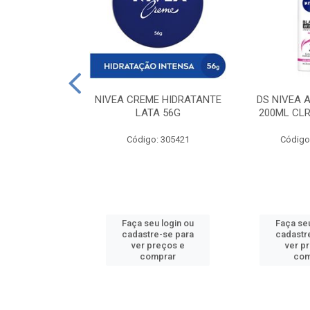
 DESODORANTE
NIVEA CREME HIDRATANTE
DS NIVEA 
H ACTIVE 90ML
LATA 56G
200ML CLR
: 427831
Código: 305421
Código
u login ou
Faça seu login ou
Faça seu
e-se para
cadastre-se para
cadastr
reços e
ver preços e
ver p
mprar
comprar
com