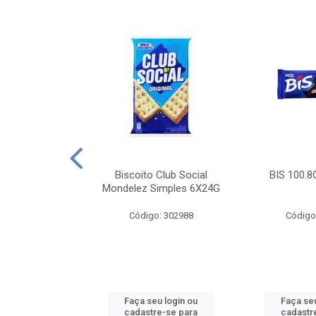
e Royal Simples
Biscoito Club Social
BIS 100.8
00G
Mondelez Simples 6X24G
: 190217
Código: 302988
Código
u login ou
Faça seu login ou
Faça seu
e-se para
cadastre-se para
cadastr