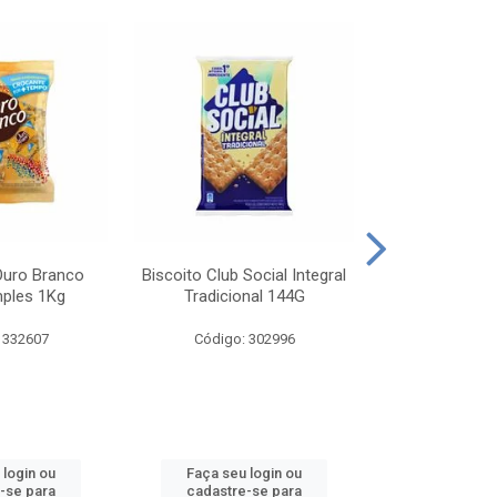
Ouro Branco
Biscoito Club Social Integral
BISCOITO OR
mples 1Kg
Tradicional 144G
MONDELEZ S
 332607
Código: 302996
Código:
 login ou
Faça seu login ou
Faça seu 
-se para
cadastre-se para
cadastre