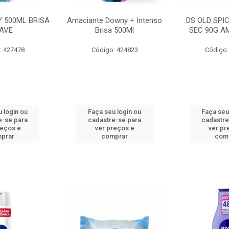
 500ML BRISA
Amaciante Downy + Intenso
DS OLD SPI
AVE
Brisa 500Ml
SEC 90G A
: 427478
Código: 424823
Código:
 login ou
Faça seu login ou
Faça seu
e-se para
cadastre-se para
cadastre
reços e
ver preços e
ver pr
prar
comprar
com