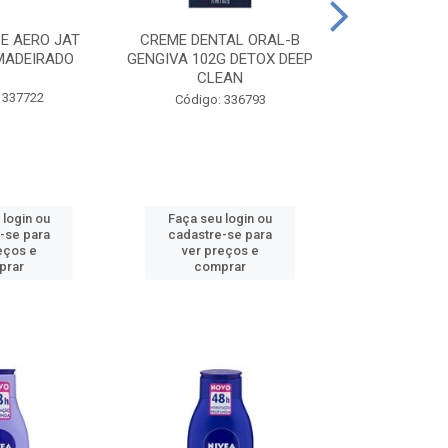
CE AERO JAT
CREME DENTAL ORAL-B
CREME DENT
MADEIRADO
GENGIVA 102G DETOX DEEP
KIDS M
CLEAN
 337722
Código:
Código: 336793
 login ou
Faça seu login ou
Faça seu 
-se para
cadastre-se para
cadastre
eços e
ver preços e
ver pr
prar
comprar
comp