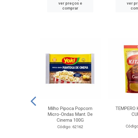
reços e
ver preços e
ver p
mprar
comprar
com
E MANDIOCA
Milho Pipoca Popcorn
TEMPERO 
 TRADICIONAL
Micro-Ondas Mant. De
CU
I 200G
Cinema 100G
Código
: 428198
Código: 62162