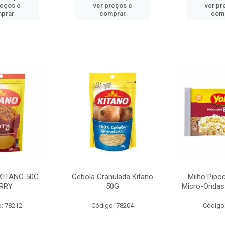
reços e
ver preços e
ver pr
prar
comprar
com
KITANO 50G
Cebola Granulada Kitano
Milho Pipo
RRY
50G
Micro-Ondas
: 78212
Código: 78204
Código