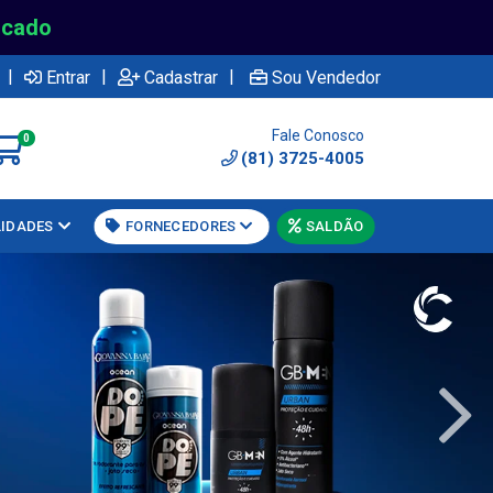
rcado
|
|
|
Entrar
Cadastrar
Sou Vendedor
Fale Conosco
0
(81) 3725-4005
LIDADES
FORNECEDORES
SALDÃO