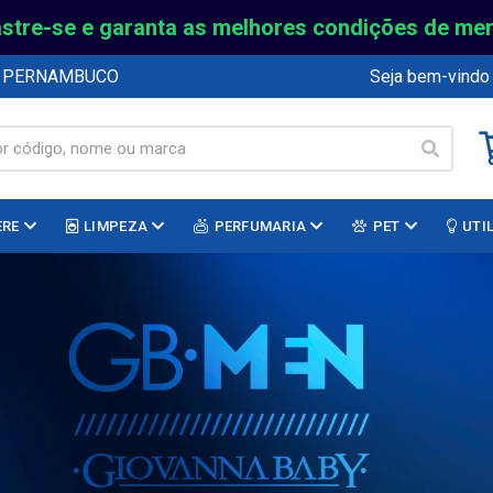
stre-se e garanta as melhores condições de me
E PERNAMBUCO
Seja bem-vindo
ERE
LIMPEZA
PERFUMARIA
PET
UTI