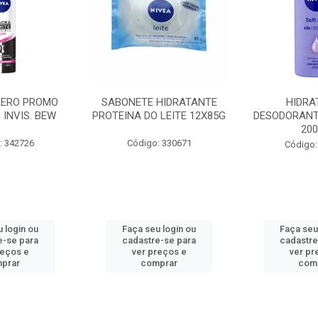
AERO PROMO
SABONETE HIDRATANTE
HIDRA
 INVIS. BEW
PROTEINA DO LEITE 12X85G
DESODORANT
20
: 342726
Código: 330671
Código:
 login ou
Faça seu login ou
Faça seu
e-se para
cadastre-se para
cadastre
reços e
ver preços e
ver pr
prar
comprar
com