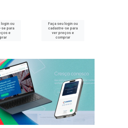
 login ou
Faça seu login ou
Faça seu 
-se para
cadastre-se para
cadastre
eços e
ver preços e
ver pr
prar
comprar
comp