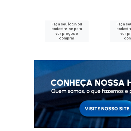
u login ou
Faça seu login ou
Faça seu
e-se para
cadastre-se para
cadastr
reços e
ver preços e
ver p
mprar
comprar
com