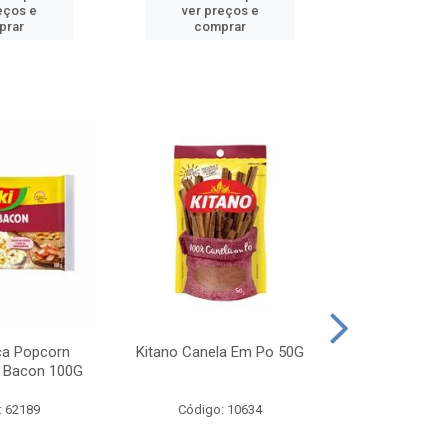
eços e
ver preços e
ver pr
prar
comprar
comp
ca Popcorn
Kitano Canela Em Po 50G
FAROFA DE
 Bacon 100G
BACON YO
: 62189
Código: 10634
Código: