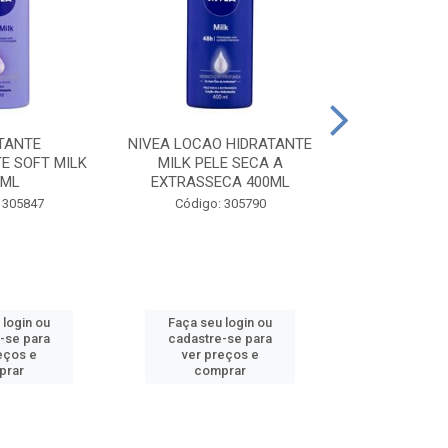
TANTE
NIVEA LOCAO HIDRATANTE
NIVEA LOCAO
E SOFT MILK
MILK PELE SECA A
MILK PEL
0ML
EXTRASSECA 400ML
EXTRASSE
 305847
Código: 305790
Código:
 login ou
Faça seu login ou
Faça seu 
-se para
cadastre-se para
cadastre
eços e
ver preços e
ver pr
prar
comprar
comp