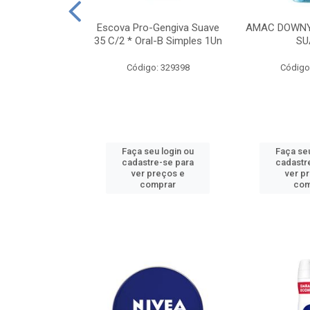
TES ALWAYS
Escova Pro-Gengiva Suave
AMAC DOWNY
AMANHO M, 8
35 C/2 * Oral-B Simples 1Un
SU
DADES
Código: 329398
Código
: 188689
u login ou
Faça seu login ou
Faça seu
e-se para
cadastre-se para
cadastr
reços e
ver preços e
ver p
mprar
comprar
com