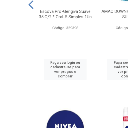
TES ALWAYS
Escova Pro-Gengiva Suave
AMAC DOWNY
AMANHO M, 8
35 C/2 * Oral-B Simples 1Un
SU
DADES
Código: 329398
Código
: 188689
u login ou
Faça seu login ou
Faça seu
e-se para
cadastre-se para
cadastr
reços e
ver preços e
ver p
mprar
comprar
com