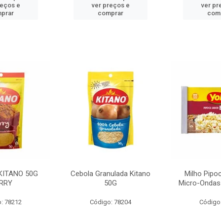
reços e
ver preços e
ver pr
prar
comprar
com
KITANO 50G
Cebola Granulada Kitano
Milho Pipo
RRY
50G
Micro-Ondas
: 78212
Código: 78204
Código