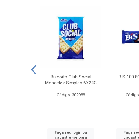
e Royal Simples
Biscoito Club Social
BIS 100.8
00G
Mondelez Simples 6X24G
: 190217
Código: 302988
Código
u login ou
Faça seu login ou
Faça seu
e-se para
cadastre-se para
cadastr