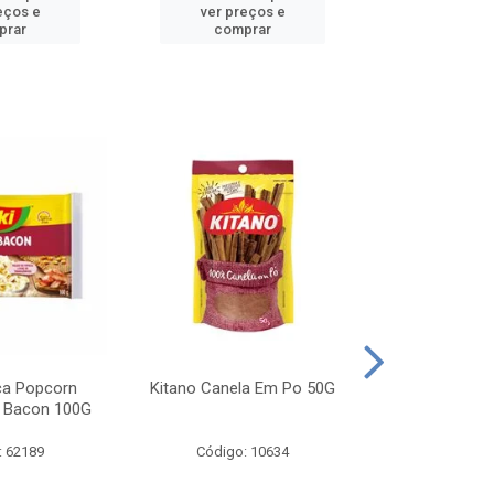
eços e
ver preços e
ver pr
prar
comprar
comp
ca Popcorn
Kitano Canela Em Po 50G
FAROFA DE
 Bacon 100G
BACON YO
: 62189
Código: 10634
Código: