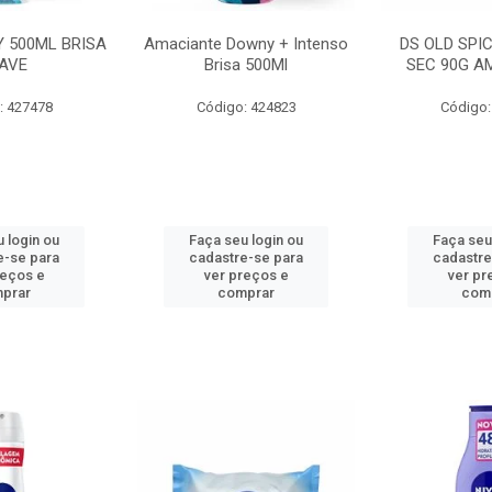
 500ML BRISA
Amaciante Downy + Intenso
DS OLD SPI
AVE
Brisa 500Ml
SEC 90G A
: 427478
Código: 424823
Código:
 login ou
Faça seu login ou
Faça seu
e-se para
cadastre-se para
cadastre
reços e
ver preços e
ver pr
prar
comprar
com