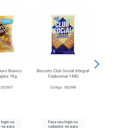
Ouro Branco
Biscoito Club Social Integral
BISCOITO OR
mples 1Kg
Tradicional 144G
MONDELEZ S
 332607
Código: 302996
Código:
 login ou
Faça seu login ou
Faça seu 
-se para
cadastre-se para
cadastre