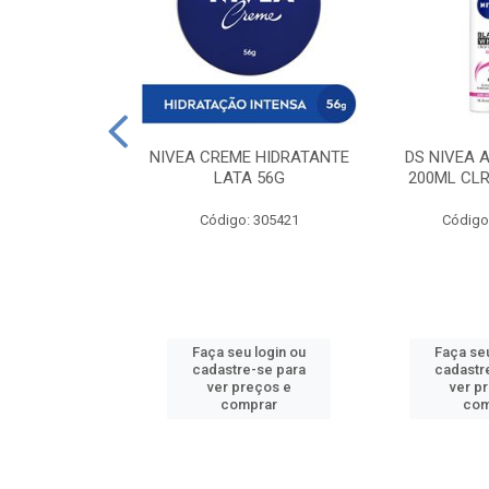
 DESODORANTE
NIVEA CREME HIDRATANTE
DS NIVEA 
H ACTIVE 90ML
LATA 56G
200ML CLR
: 427831
Código: 305421
Código
u login ou
Faça seu login ou
Faça seu
e-se para
cadastre-se para
cadastr
reços e
ver preços e
ver p
mprar
comprar
com