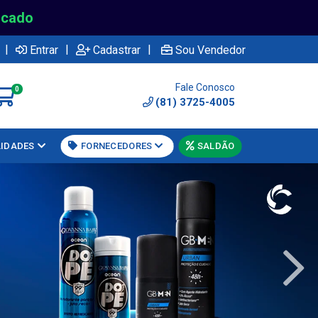
rcado
|
|
|
Entrar
Cadastrar
Sou Vendedor
Fale Conosco
0
(81) 3725-4005
LIDADES
FORNECEDORES
SALDÃO