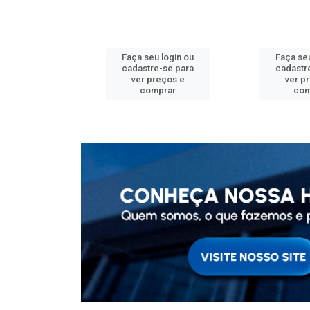
u login ou
Faça seu login ou
Faça seu
e-se para
cadastre-se para
cadastr
reços e
ver preços e
ver p
mprar
comprar
com