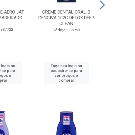
CE AERO JAT
CREME DENTAL ORAL-B
CREME DENT
MADEIRADO
GENGIVA 102G DETOX DEEP
KIDS M
CLEAN
 337722
Código:
Código: 336793
 login ou
Faça seu login ou
Faça seu 
-se para
cadastre-se para
cadastre
eços e
ver preços e
ver pr
prar
comprar
comp