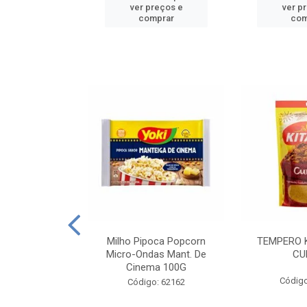
reços e
ver preços e
ver p
mprar
comprar
com
E MANDIOCA
Milho Pipoca Popcorn
TEMPERO 
 TRADICIONAL
Micro-Ondas Mant. De
CU
I 200G
Cinema 100G
Código
: 428198
Código: 62162