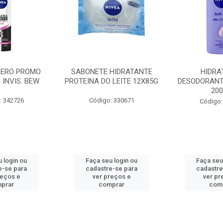
AERO PROMO
SABONETE HIDRATANTE
HIDRA
 INVIS. BEW
PROTEINA DO LEITE 12X85G
DESODORANT
20
: 342726
Código: 330671
Código:
 login ou
Faça seu login ou
Faça seu
e-se para
cadastre-se para
cadastre
reços e
ver preços e
ver pr
prar
comprar
com