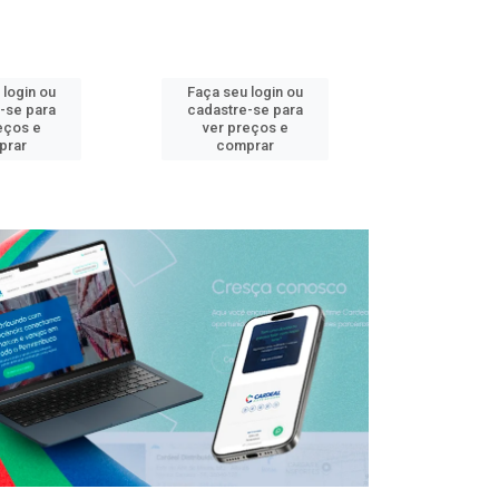
 login ou
Faça seu login ou
Faça seu 
-se para
cadastre-se para
cadastre
eços e
ver preços e
ver pr
prar
comprar
comp