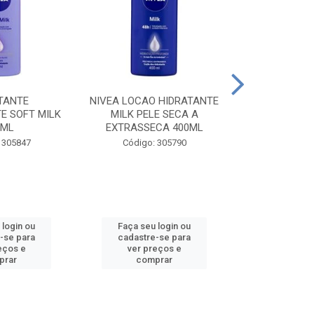
TANTE
NIVEA LOCAO HIDRATANTE
NIVEA LOCAO
E SOFT MILK
MILK PELE SECA A
MILK PEL
0ML
EXTRASSECA 400ML
EXTRASSE
 305847
Código: 305790
Código:
 login ou
Faça seu login ou
Faça seu 
-se para
cadastre-se para
cadastre
eços e
ver preços e
ver pr
prar
comprar
comp