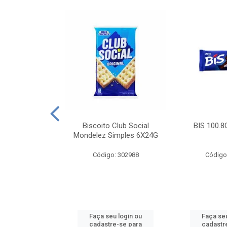
e Royal Simples
Biscoito Club Social
BIS 100.8
00G
Mondelez Simples 6X24G
: 190217
Código: 302988
Código
u login ou
Faça seu login ou
Faça seu
e-se para
cadastre-se para
cadastr