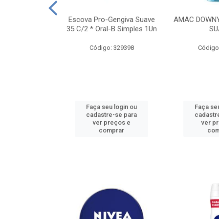
TES ALWAYS
Escova Pro-Gengiva Suave
AMAC DOWNY
AMANHO M, 8
35 C/2 * Oral-B Simples 1Un
SU
DADES
Código: 329398
Código
: 188689
u login ou
Faça seu login ou
Faça seu
e-se para
cadastre-se para
cadastr
reços e
ver preços e
ver p
mprar
comprar
com