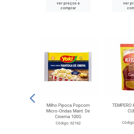
reços e
ver preços e
ver p
mprar
comprar
com
E MANDIOCA
Milho Pipoca Popcorn
TEMPERO 
 TRADICIONAL
Micro-Ondas Mant. De
CU
I 200G
Cinema 100G
Código
: 428198
Código: 62162