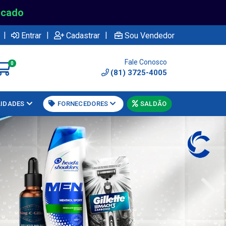
rcado
|
|
|
Entrar
Cadastrar
Sou Vendedor
Fale Conosco
0
(81) 3725-4005
LIDADES
FORNECEDORES
SALDÃO