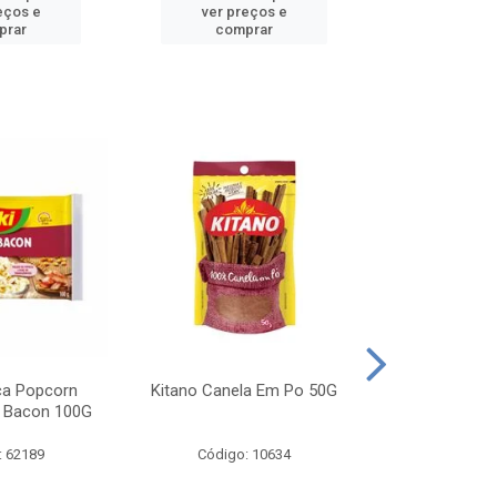
eços e
ver preços e
ver pr
prar
comprar
comp
ca Popcorn
Kitano Canela Em Po 50G
FAROFA DE
 Bacon 100G
BACON YO
: 62189
Código: 10634
Código: