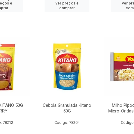
reços e
ver preços e
ver pr
prar
comprar
com
KITANO 50G
Cebola Granulada Kitano
Milho Pipo
RRY
50G
Micro-Ondas
: 78212
Código: 78204
Código