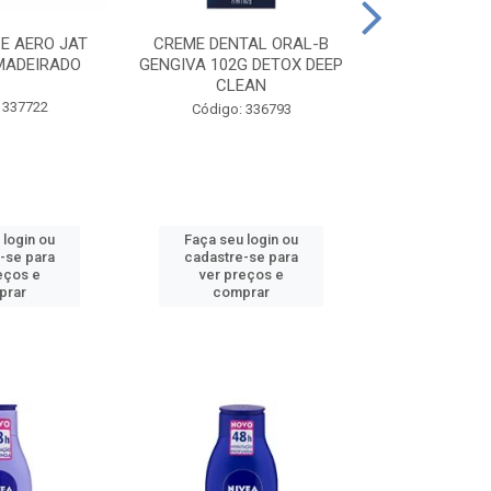
CE AERO JAT
CREME DENTAL ORAL-B
CREME DENT
MADEIRADO
GENGIVA 102G DETOX DEEP
KIDS M
CLEAN
 337722
Código:
Código: 336793
 login ou
Faça seu login ou
Faça seu 
-se para
cadastre-se para
cadastre
eços e
ver preços e
ver pr
prar
comprar
comp