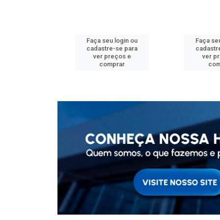
u login ou
Faça seu login ou
Faça seu
e-se para
cadastre-se para
cadastr
reços e
ver preços e
ver p
mprar
comprar
com