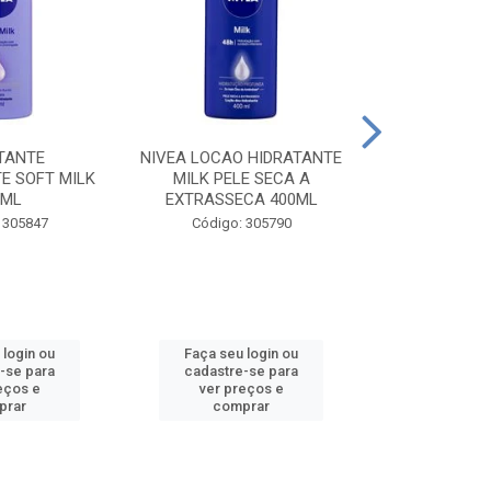
TANTE
NIVEA LOCAO HIDRATANTE
NIVEA LOCAO
E SOFT MILK
MILK PELE SECA A
MILK PEL
0ML
EXTRASSECA 400ML
EXTRASSE
 305847
Código: 305790
Código:
 login ou
Faça seu login ou
Faça seu 
-se para
cadastre-se para
cadastre
eços e
ver preços e
ver pr
prar
comprar
comp