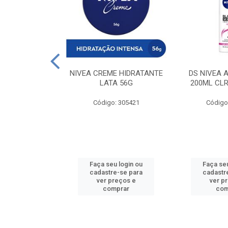
 DESODORANTE
NIVEA CREME HIDRATANTE
DS NIVEA 
H ACTIVE 90ML
LATA 56G
200ML CLR
: 427831
Código: 305421
Código
u login ou
Faça seu login ou
Faça seu
e-se para
cadastre-se para
cadastr
reços e
ver preços e
ver p
mprar
comprar
com