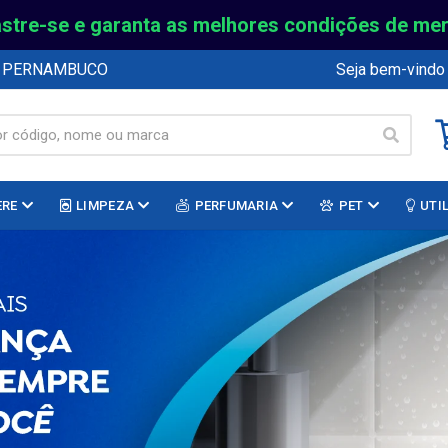
stre-se e garanta as melhores condições de me
E PERNAMBUCO
Seja bem-vindo
ERE
LIMPEZA
PERFUMARIA
PET
UTI