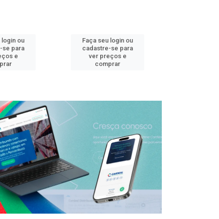
 login ou
Faça seu login ou
Faça seu 
-se para
cadastre-se para
cadastre
eços e
ver preços e
ver pr
prar
comprar
comp