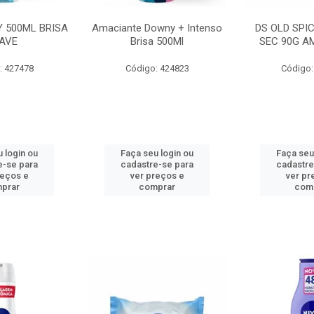
 500ML BRISA
Amaciante Downy + Intenso
DS OLD SPI
AVE
Brisa 500Ml
SEC 90G A
: 427478
Código: 424823
Código:
 login ou
Faça seu login ou
Faça seu
e-se para
cadastre-se para
cadastre
reços e
ver preços e
ver pr
prar
comprar
com