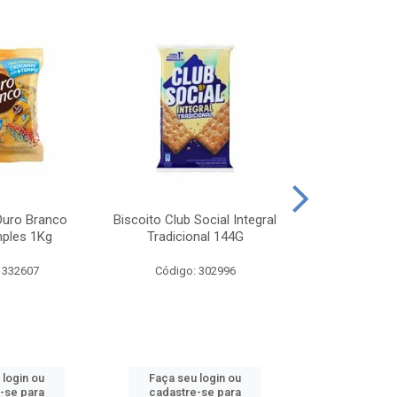
Ouro Branco
Biscoito Club Social Integral
BISCOITO OR
mples 1Kg
Tradicional 144G
MONDELEZ S
 332607
Código: 302996
Código:
 login ou
Faça seu login ou
Faça seu 
-se para
cadastre-se para
cadastre