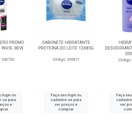
AERO PROMO
SABONETE HIDRATANTE
HIDRA
 INVIS. BEW
PROTEINA DO LEITE 12X85G
DESODORANT
20
: 342726
Código: 330671
Código:
 login ou
Faça seu login ou
Faça seu
e-se para
cadastre-se para
cadastre
reços e
ver preços e
ver pr
prar
comprar
com