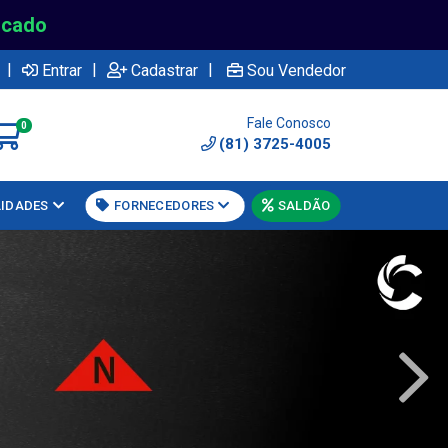
rcado
|
|
|
Entrar
Cadastrar
Sou Vendedor
Fale Conosco
0
(81) 3725-4005
LIDADES
FORNECEDORES
SALDÃO