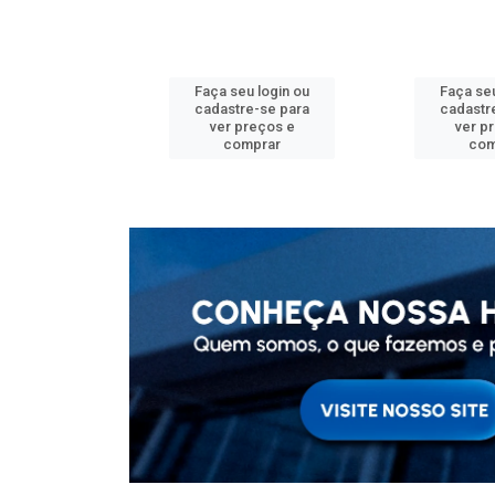
u login ou
Faça seu login ou
Faça seu
e-se para
cadastre-se para
cadastr
reços e
ver preços e
ver p
mprar
comprar
com