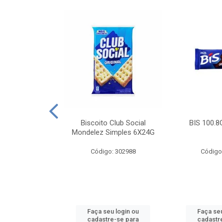
e Royal Simples
Biscoito Club Social
BIS 100.8
00G
Mondelez Simples 6X24G
: 190217
Código: 302988
Código
u login ou
Faça seu login ou
Faça seu
e-se para
cadastre-se para
cadastr