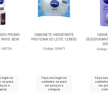
AERO PROMO
SABONETE HIDRATANTE
HIDRA
 INVIS. BEW
PROTEINA DO LEITE 12X85G
DESODORANT
20
: 342726
Código: 330671
Código:
 login ou
Faça seu login ou
Faça seu
e-se para
cadastre-se para
cadastre
reços e
ver preços e
ver pr
prar
comprar
com