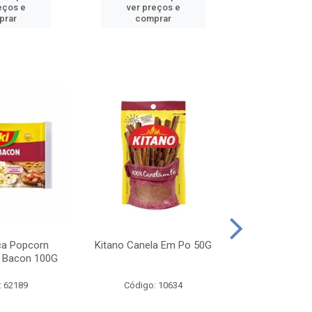
eços e
ver preços e
ver pr
prar
comprar
comp
ca Popcorn
Kitano Canela Em Po 50G
FAROFA DE
 Bacon 100G
BACON YO
: 62189
Código: 10634
Código: