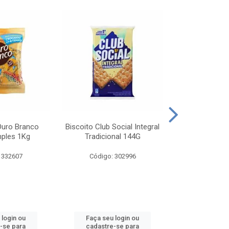
Ouro Branco
Biscoito Club Social Integral
BISCOITO OR
mples 1Kg
Tradicional 144G
MONDELEZ S
 332607
Código: 302996
Código:
 login ou
Faça seu login ou
Faça seu 
-se para
cadastre-se para
cadastre