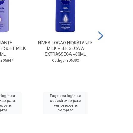
TANTE
NIVEA LOCAO HIDRATANTE
NIVEA LOCAO
E SOFT MILK
MILK PELE SECA A
MILK PEL
0ML
EXTRASSECA 400ML
EXTRASSE
 305847
Código: 305790
Código:
 login ou
Faça seu login ou
Faça seu 
-se para
cadastre-se para
cadastre
eços e
ver preços e
ver pr
prar
comprar
comp