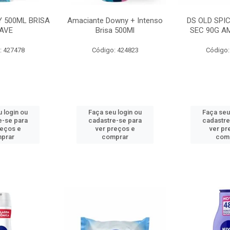
 500ML BRISA
Amaciante Downy + Intenso
DS OLD SPI
AVE
Brisa 500Ml
SEC 90G A
: 427478
Código: 424823
Código:
 login ou
Faça seu login ou
Faça seu
e-se para
cadastre-se para
cadastre
reços e
ver preços e
ver pr
prar
comprar
com