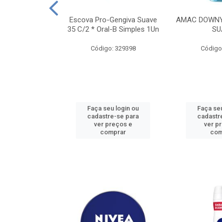
TES ALWAYS
Escova Pro-Gengiva Suave
AMAC DOWNY
AMANHO M, 8
35 C/2 * Oral-B Simples 1Un
SU
DADES
Código: 329398
Código
: 188689
u login ou
Faça seu login ou
Faça seu
e-se para
cadastre-se para
cadastr
reços e
ver preços e
ver p
mprar
comprar
com