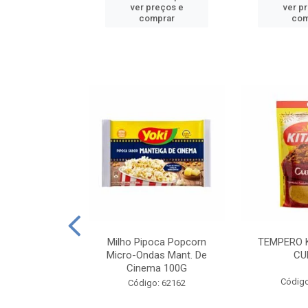
reços e
ver preços e
ver p
mprar
comprar
com
E MANDIOCA
Milho Pipoca Popcorn
TEMPERO 
 TRADICIONAL
Micro-Ondas Mant. De
CU
I 200G
Cinema 100G
Código
: 428198
Código: 62162