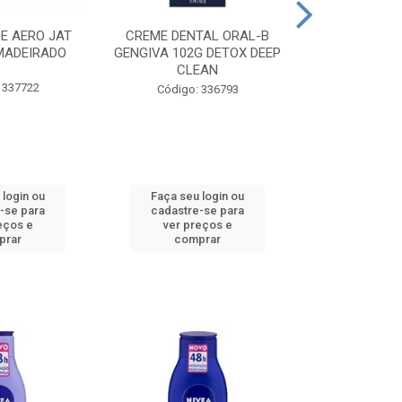
CE AERO JAT
CREME DENTAL ORAL-B
CREME DENT
MADEIRADO
GENGIVA 102G DETOX DEEP
KIDS M
CLEAN
 337722
Código:
Código: 336793
 login ou
Faça seu login ou
Faça seu 
-se para
cadastre-se para
cadastre
eços e
ver preços e
ver pr
prar
comprar
comp