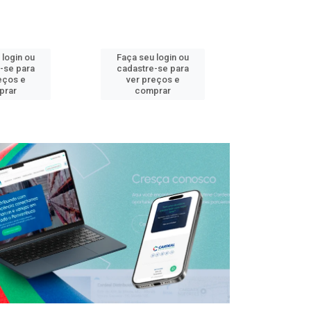
 login ou
Faça seu login ou
Faça seu 
-se para
cadastre-se para
cadastre
eços e
ver preços e
ver pr
prar
comprar
comp