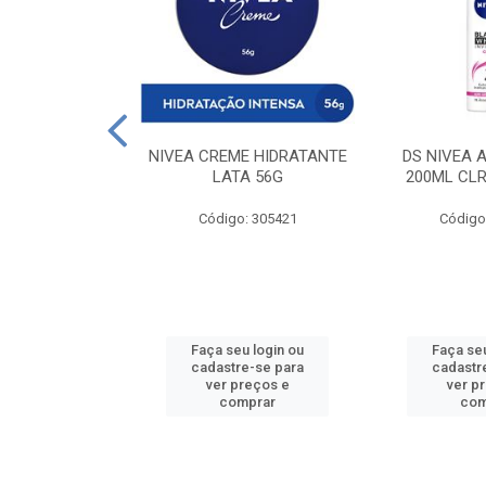
 DESODORANTE
NIVEA CREME HIDRATANTE
DS NIVEA 
H ACTIVE 90ML
LATA 56G
200ML CLR
: 427831
Código: 305421
Código
u login ou
Faça seu login ou
Faça seu
e-se para
cadastre-se para
cadastr
reços e
ver preços e
ver p
mprar
comprar
com