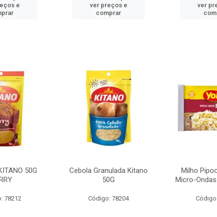
reços e
ver preços e
ver pr
prar
comprar
com
KITANO 50G
Cebola Granulada Kitano
Milho Pipo
RRY
50G
Micro-Ondas
: 78212
Código: 78204
Código