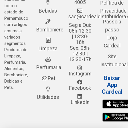
4005
Política de
todo o
Bebidas
Privacidade
estado de
sac@cardealdistribuidora
Pernambuco
Passo a
com artigos
Seg a Qui:
Bomboniere
passo
08h-12:30
dos mais
| 13:30-
variados
Loja
18h
segmentos:
Cardeal
Sex: 08h-
Limpeza
Produtos de
12:30 |
Limpeza,
Site
13:30-17h
Perfumaria,
Institucional
Perfumaria
Alimentos,
Instagram
Bomboniere,
Baixar
Pet
Bebidas e
App
Pets.
Facebook
Cardeal
Utilidades
LinkedIn