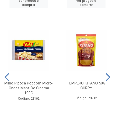
ver preços e
ver preços e
comprar
comprar
Milho Pipoca Popcorn Micro-
TEMPERO KITANO 50G
Ondas Mant. De Cinema
CURRY
100G
Código: 78212
Código: 62162