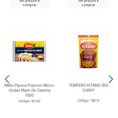
ver preços e
ver preços e
comprar
comprar
Milho Pipoca Popcorn Micro-
TEMPERO KITANO 50G
Ondas Mant. De Cinema
CURRY
100G
Código: 78212
Código: 62162