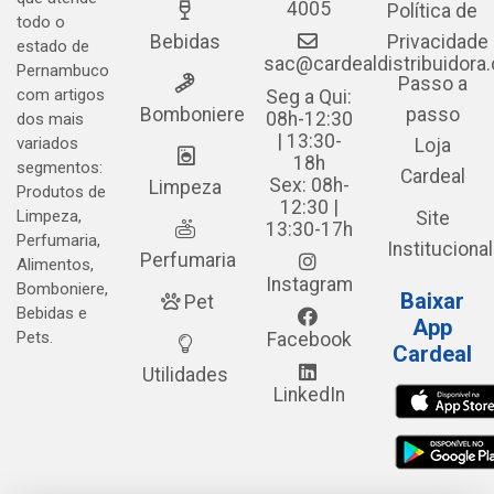
4005
Política de
todo o
Bebidas
Privacidade
estado de
sac@cardealdistribuidora
Pernambuco
Passo a
com artigos
Seg a Qui:
Bomboniere
passo
08h-12:30
dos mais
| 13:30-
variados
Loja
18h
segmentos:
Cardeal
Sex: 08h-
Limpeza
Produtos de
12:30 |
Limpeza,
Site
13:30-17h
Perfumaria,
Institucional
Perfumaria
Alimentos,
Instagram
Bomboniere,
Baixar
Pet
Bebidas e
App
Pets.
Facebook
Cardeal
Utilidades
LinkedIn