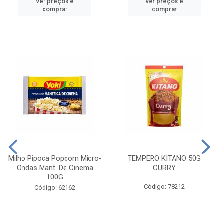
ver preços e
ver preços e
comprar
comprar
Milho Pipoca Popcorn Micro-
TEMPERO KITANO 50G
Ondas Mant. De Cinema
CURRY
100G
Código: 78212
Código: 62162