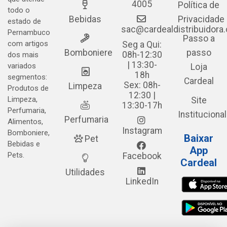
4005
Política de
todo o
Bebidas
Privacidade
estado de
sac@cardealdistribuidora
Pernambuco
Passo a
com artigos
Seg a Qui:
Bomboniere
passo
08h-12:30
dos mais
| 13:30-
variados
Loja
18h
segmentos:
Cardeal
Sex: 08h-
Limpeza
Produtos de
12:30 |
Limpeza,
Site
13:30-17h
Perfumaria,
Institucional
Perfumaria
Alimentos,
Instagram
Bomboniere,
Baixar
Pet
Bebidas e
App
Pets.
Facebook
Cardeal
Utilidades
LinkedIn