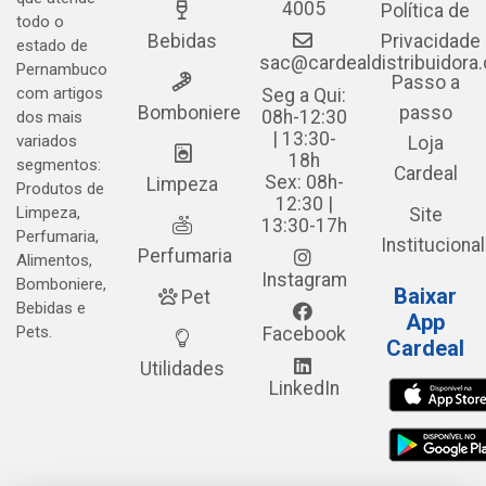
4005
Política de
todo o
Bebidas
Privacidade
estado de
sac@cardealdistribuidora
Pernambuco
Passo a
com artigos
Seg a Qui:
Bomboniere
passo
08h-12:30
dos mais
| 13:30-
variados
Loja
18h
segmentos:
Cardeal
Sex: 08h-
Limpeza
Produtos de
12:30 |
Limpeza,
Site
13:30-17h
Perfumaria,
Institucional
Perfumaria
Alimentos,
Instagram
Bomboniere,
Baixar
Pet
Bebidas e
App
Pets.
Facebook
Cardeal
Utilidades
LinkedIn