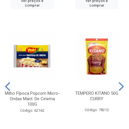
ver preços e
ver preços e
comprar
comprar
Milho Pipoca Popcorn Micro-
TEMPERO KITANO 50G
Ondas Mant. De Cinema
CURRY
100G
Código: 78212
Código: 62162