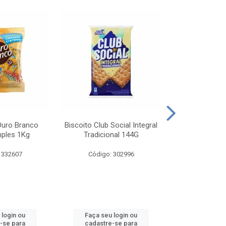
Ouro Branco
Biscoito Club Social Integral
BISCOITO OR
mples 1Kg
Tradicional 144G
MONDELEZ S
 332607
Código: 302996
Código:
 login ou
Faça seu login ou
Faça seu 
-se para
cadastre-se para
cadastre