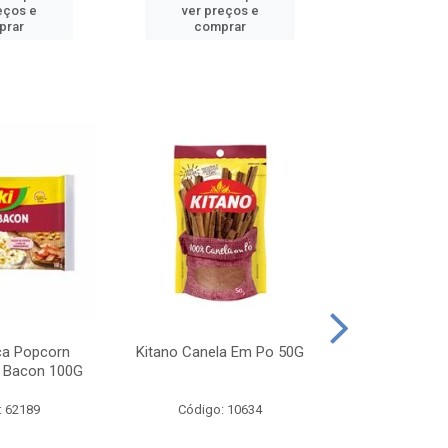
eços e
ver preços e
ver pr
prar
comprar
comp
ca Popcorn
Kitano Canela Em Po 50G
FAROFA DE
 Bacon 100G
BACON YO
: 62189
Código: 10634
Código: