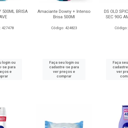
 500ML BRISA
Amaciante Downy + Intenso
DS OLD SPI
AVE
Brisa 500Ml
SEC 90G A
: 427478
Código: 424823
Código:
 login ou
Faça seu login ou
Faça seu
e-se para
cadastre-se para
cadastre
reços e
ver preços e
ver pr
prar
comprar
com