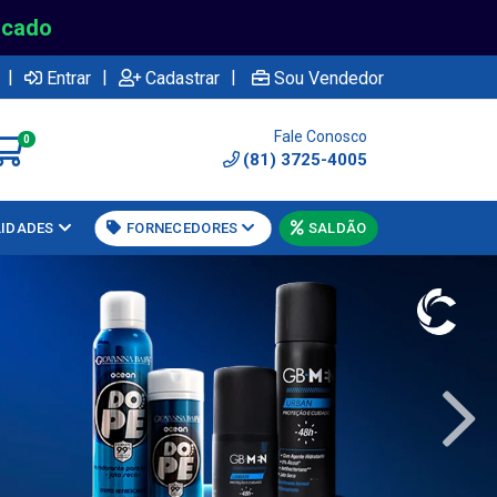
rcado
|
|
|
Entrar
Cadastrar
Sou Vendedor
Fale Conosco
0
(81) 3725-4005
LIDADES
FORNECEDORES
SALDÃO