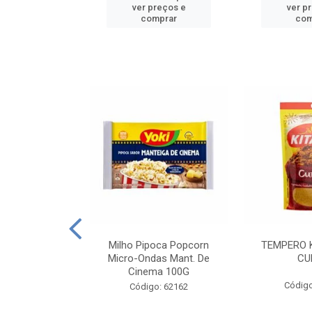
reços e
ver preços e
ver p
mprar
comprar
com
E MANDIOCA
Milho Pipoca Popcorn
TEMPERO 
 TRADICIONAL
Micro-Ondas Mant. De
CU
I 200G
Cinema 100G
Código
: 428198
Código: 62162