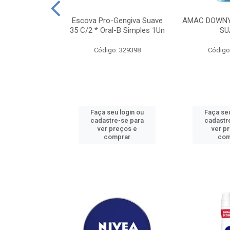
TES ALWAYS
Escova Pro-Gengiva Suave
AMAC DOWNY
AMANHO M, 8
35 C/2 * Oral-B Simples 1Un
SU
DADES
Código: 329398
Código
: 188689
u login ou
Faça seu login ou
Faça seu
e-se para
cadastre-se para
cadastr
reços e
ver preços e
ver p
mprar
comprar
com