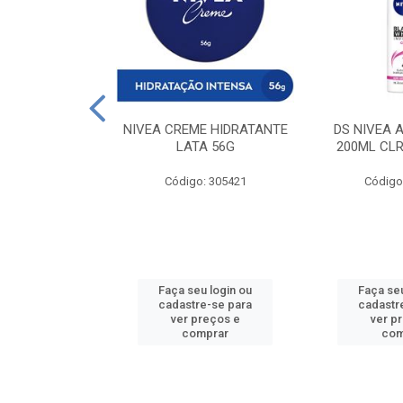
 DESODORANTE
NIVEA CREME HIDRATANTE
DS NIVEA 
H ACTIVE 90ML
LATA 56G
200ML CLR
: 427831
Código: 305421
Código
u login ou
Faça seu login ou
Faça seu
e-se para
cadastre-se para
cadastr
reços e
ver preços e
ver p
mprar
comprar
com