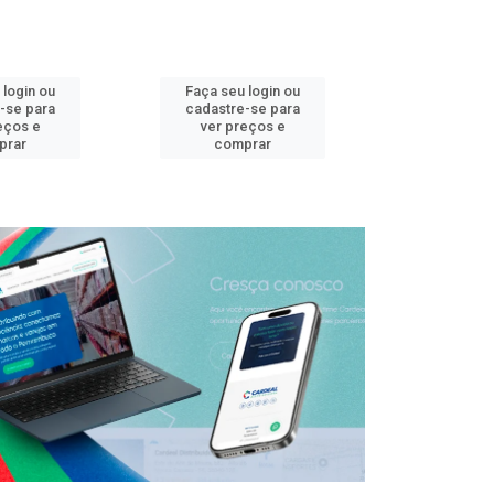
 login ou
Faça seu login ou
Faça seu 
-se para
cadastre-se para
cadastre
eços e
ver preços e
ver pr
prar
comprar
comp