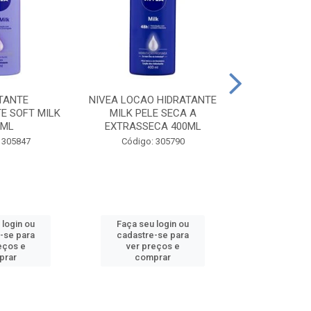
TANTE
NIVEA LOCAO HIDRATANTE
NIVEA LOCAO
E SOFT MILK
MILK PELE SECA A
MILK PEL
0ML
EXTRASSECA 400ML
EXTRASSE
 305847
Código: 305790
Código:
 login ou
Faça seu login ou
Faça seu 
-se para
cadastre-se para
cadastre
eços e
ver preços e
ver pr
prar
comprar
comp