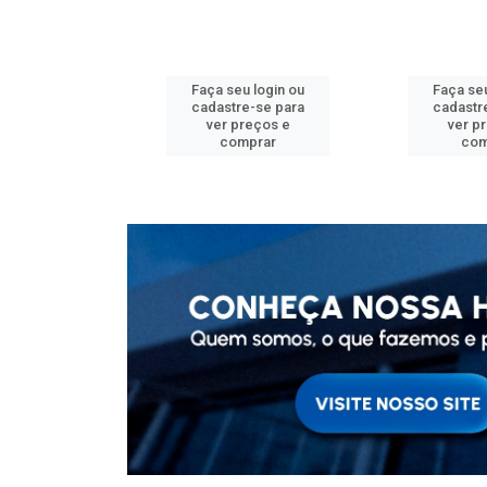
u login ou
Faça seu login ou
Faça seu
e-se para
cadastre-se para
cadastr
reços e
ver preços e
ver p
mprar
comprar
com