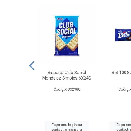
e Royal Simples
Biscoito Club Social
BIS 100.8
00G
Mondelez Simples 6X24G
: 190217
Código: 302988
Código
u login ou
Faça seu login ou
Faça seu
e-se para
cadastre-se para
cadastr