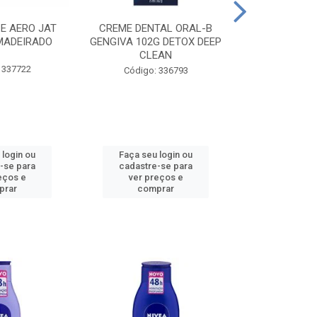
CE AERO JAT
CREME DENTAL ORAL-B
CREME DENT
MADEIRADO
GENGIVA 102G DETOX DEEP
KIDS M
CLEAN
 337722
Código:
Código: 336793
 login ou
Faça seu login ou
Faça seu 
-se para
cadastre-se para
cadastre
eços e
ver preços e
ver pr
prar
comprar
comp