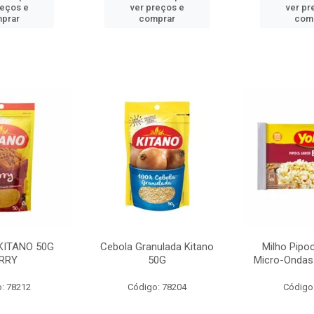
reços e
ver preços e
ver pr
prar
comprar
com
KITANO 50G
Cebola Granulada Kitano
Milho Pipo
RRY
50G
Micro-Ondas
: 78212
Código: 78204
Código