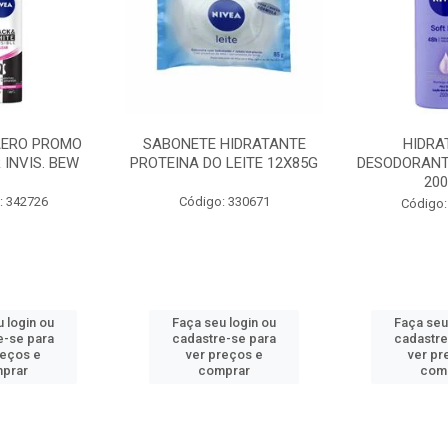
AERO PROMO
SABONETE HIDRATANTE
HIDRA
 INVIS. BEW
PROTEINA DO LEITE 12X85G
DESODORANT
20
: 342726
Código: 330671
Código:
 login ou
Faça seu login ou
Faça seu
e-se para
cadastre-se para
cadastre
reços e
ver preços e
ver pr
prar
comprar
com