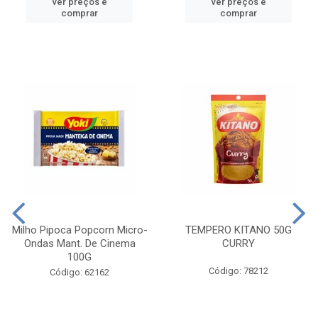
ver preços e
ver preços e
comprar
comprar
Milho Pipoca Popcorn Micro-
TEMPERO KITANO 50G
Ondas Mant. De Cinema
CURRY
100G
Código: 78212
Código: 62162