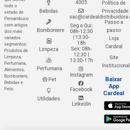
4005
Política de
todo o
Bebidas
Privacidade
estado de
sac@cardealdistribuidora
Pernambuco
Passo a
com artigos
Seg a Qui:
Bomboniere
passo
08h-12:30
dos mais
| 13:30-
variados
Loja
18h
segmentos:
Cardeal
Sex: 08h-
Limpeza
Produtos de
12:30 |
Limpeza,
Site
13:30-17h
Perfumaria,
Institucional
Perfumaria
Alimentos,
Instagram
Bomboniere,
Baixar
Pet
Bebidas e
App
Pets.
Facebook
Cardeal
Utilidades
LinkedIn