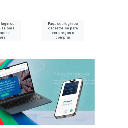
 login ou
Faça seu login ou
Faça seu 
-se para
cadastre-se para
cadastre
eços e
ver preços e
ver pr
prar
comprar
comp