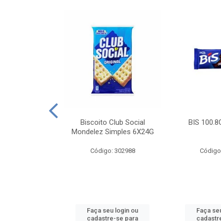
e Royal Simples
Biscoito Club Social
BIS 100.8
00G
Mondelez Simples 6X24G
: 190217
Código: 302988
Código
u login ou
Faça seu login ou
Faça seu
e-se para
cadastre-se para
cadastr