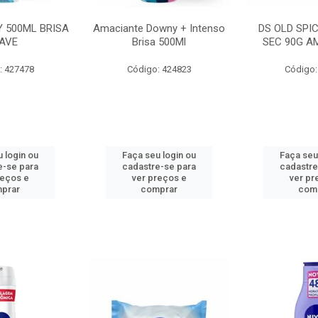
 500ML BRISA
Amaciante Downy + Intenso
DS OLD SPI
AVE
Brisa 500Ml
SEC 90G A
: 427478
Código: 424823
Código:
 login ou
Faça seu login ou
Faça seu
e-se para
cadastre-se para
cadastre
reços e
ver preços e
ver pr
prar
comprar
com