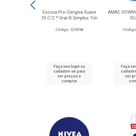
TES ALWAYS
Escova Pro-Gengiva Suave
AMAC DOWNY
AMANHO M, 8
35 C/2 * Oral-B Simples 1Un
SU
DADES
Código: 329398
Código
: 188689
u login ou
Faça seu login ou
Faça seu
e-se para
cadastre-se para
cadastr
reços e
ver preços e
ver p
mprar
comprar
com