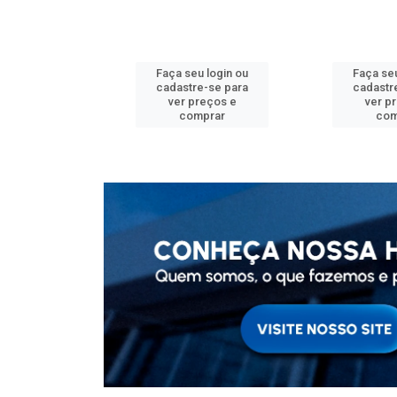
u login ou
Faça seu login ou
Faça seu
e-se para
cadastre-se para
cadastr
reços e
ver preços e
ver p
mprar
comprar
com