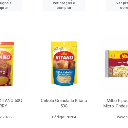
reços e
ver preços e
ver pr
prar
comprar
com
KITANO 50G
Cebola Granulada Kitano
Milho Pipo
RRY
50G
Micro-Ondas
: 78212
Código: 78204
Código