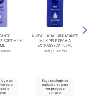
TANTE
NIVEA LOCAO HIDRATANTE
NIVEA LOCAO
E SOFT MILK
MILK PELE SECA A
MILK PEL
0ML
EXTRASSECA 400ML
EXTRASSE
 305847
Código: 305790
Código:
 login ou
Faça seu login ou
Faça seu 
-se para
cadastre-se para
cadastre
eços e
ver preços e
ver pr
prar
comprar
comp