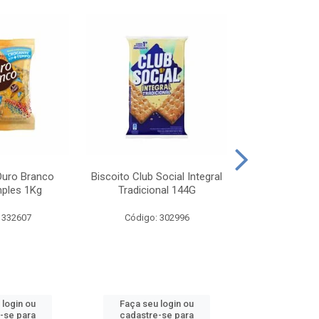
Ouro Branco
Biscoito Club Social Integral
BISCOITO OR
mples 1Kg
Tradicional 144G
MONDELEZ S
 332607
Código: 302996
Código:
 login ou
Faça seu login ou
Faça seu 
-se para
cadastre-se para
cadastre