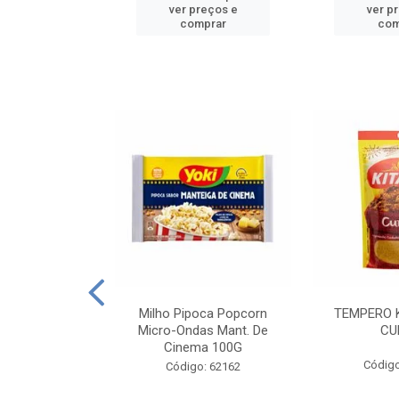
reços e
ver preços e
ver p
mprar
comprar
com
E MANDIOCA
Milho Pipoca Popcorn
TEMPERO 
 TRADICIONAL
Micro-Ondas Mant. De
CU
I 200G
Cinema 100G
Código
: 428198
Código: 62162