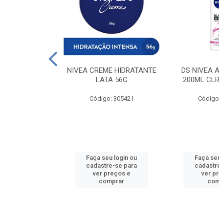
 DESODORANTE
NIVEA CREME HIDRATANTE
DS NIVEA 
H ACTIVE 90ML
LATA 56G
200ML CLR
: 427831
Código: 305421
Código
u login ou
Faça seu login ou
Faça seu
e-se para
cadastre-se para
cadastr
reços e
ver preços e
ver p
mprar
comprar
com