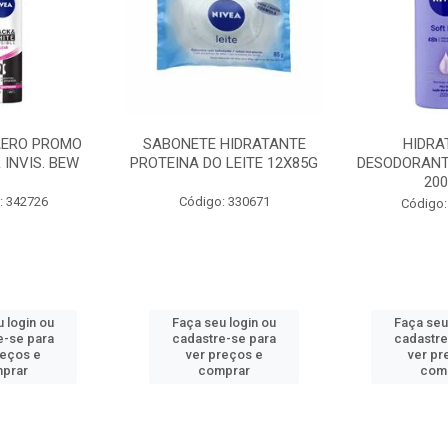
AERO PROMO
SABONETE HIDRATANTE
HIDRA
 INVIS. BEW
PROTEINA DO LEITE 12X85G
DESODORANT
20
: 342726
Código: 330671
Código:
 login ou
Faça seu login ou
Faça seu
e-se para
cadastre-se para
cadastre
reços e
ver preços e
ver pr
prar
comprar
com