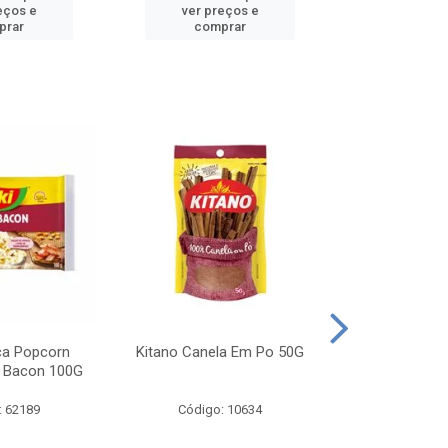
eços e
ver preços e
ver pr
prar
comprar
comp
ca Popcorn
Kitano Canela Em Po 50G
FAROFA DE
 Bacon 100G
BACON YO
: 62189
Código: 10634
Código: