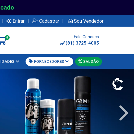
rcado
|
|
|
Entrar
Cadastrar
Sou Vendedor
Fale Conosco
0
(81) 3725-4005
LIDADES
FORNECEDORES
SALDÃO