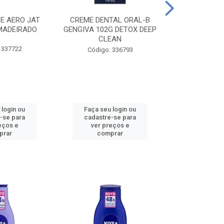
CE AERO JAT
CREME DENTAL ORAL-B
CREME DENT
MADEIRADO
GENGIVA 102G DETOX DEEP
KIDS M
CLEAN
 337722
Código:
Código: 336793
 login ou
Faça seu login ou
Faça seu 
-se para
cadastre-se para
cadastre
eços e
ver preços e
ver pr
prar
comprar
comp