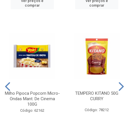
ver preços e
ver preços e
comprar
comprar
Milho Pipoca Popcorn Micro-
TEMPERO KITANO 50G
Ondas Mant. De Cinema
CURRY
100G
Código: 78212
Código: 62162