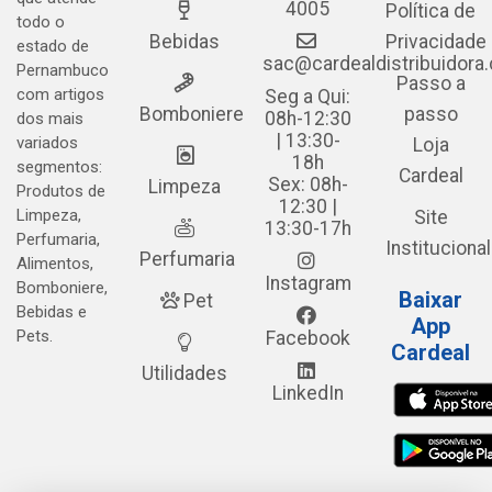
4005
Política de
todo o
Bebidas
Privacidade
estado de
sac@cardealdistribuidora
Pernambuco
Passo a
com artigos
Seg a Qui:
Bomboniere
passo
08h-12:30
dos mais
| 13:30-
variados
Loja
18h
segmentos:
Cardeal
Sex: 08h-
Limpeza
Produtos de
12:30 |
Limpeza,
Site
13:30-17h
Perfumaria,
Institucional
Perfumaria
Alimentos,
Instagram
Bomboniere,
Baixar
Pet
Bebidas e
App
Pets.
Facebook
Cardeal
Utilidades
LinkedIn