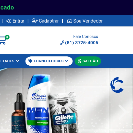
rcado
|
|
|
Entrar
Cadastrar
Sou Vendedor
Fale Conosco
0
(81) 3725-4005
LIDADES
FORNECEDORES
SALDÃO