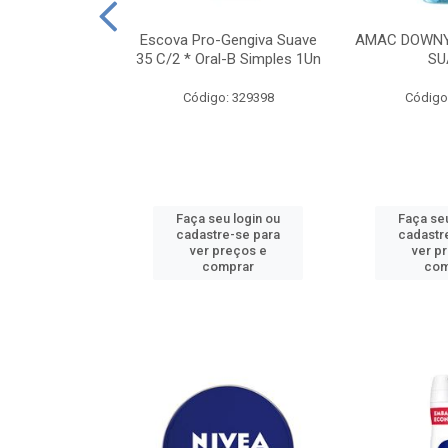
TES ALWAYS
Escova Pro-Gengiva Suave
AMAC DOWNY
AMANHO M, 8
35 C/2 * Oral-B Simples 1Un
SU
DADES
Código: 329398
Código
: 188689
u login ou
Faça seu login ou
Faça seu
e-se para
cadastre-se para
cadastr
reços e
ver preços e
ver p
mprar
comprar
com