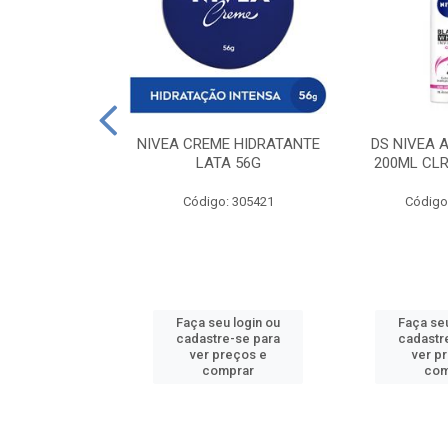
 DESODORANTE
NIVEA CREME HIDRATANTE
DS NIVEA 
H ACTIVE 90ML
LATA 56G
200ML CLR
: 427831
Código: 305421
Código
u login ou
Faça seu login ou
Faça seu
e-se para
cadastre-se para
cadastr
reços e
ver preços e
ver p
mprar
comprar
com