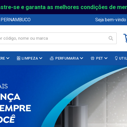
stre-se e garanta as melhores condições de me
E PERNAMBUCO
Seja bem-vindo
ERE
LIMPEZA
PERFUMARIA
PET
UTI