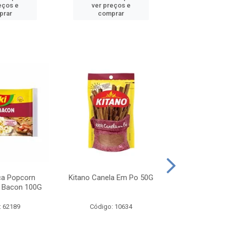
eços e
ver preços e
ver pr
prar
comprar
comp
ca Popcorn
Kitano Canela Em Po 50G
FAROFA DE
 Bacon 100G
BACON YO
: 62189
Código: 10634
Código: