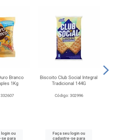
Ouro Branco
Biscoito Club Social Integral
BISCOITO OR
mples 1Kg
Tradicional 144G
MONDELEZ S
 332607
Código: 302996
Código:
 login ou
Faça seu login ou
Faça seu 
-se para
cadastre-se para
cadastre