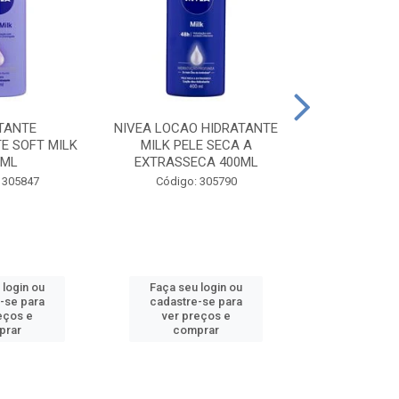
TANTE
NIVEA LOCAO HIDRATANTE
NIVEA LOCAO
E SOFT MILK
MILK PELE SECA A
MILK PEL
0ML
EXTRASSECA 400ML
EXTRASSE
 305847
Código: 305790
Código:
 login ou
Faça seu login ou
Faça seu 
-se para
cadastre-se para
cadastre
eços e
ver preços e
ver pr
prar
comprar
comp