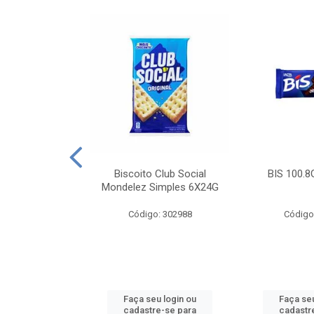
e Royal Simples
Biscoito Club Social
BIS 100.8
00G
Mondelez Simples 6X24G
: 190217
Código: 302988
Código
u login ou
Faça seu login ou
Faça seu
e-se para
cadastre-se para
cadastr