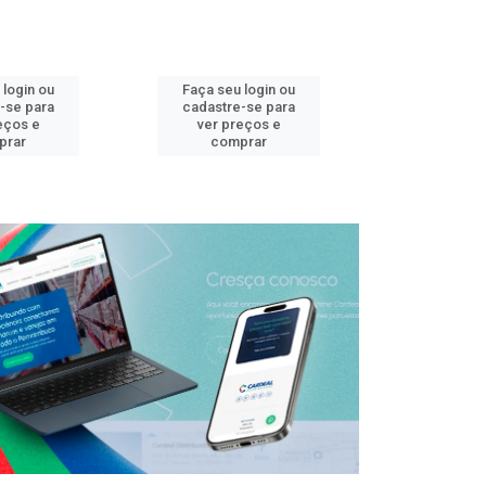
 login ou
Faça seu login ou
Faça seu 
-se para
cadastre-se para
cadastre
eços e
ver preços e
ver pr
prar
comprar
comp