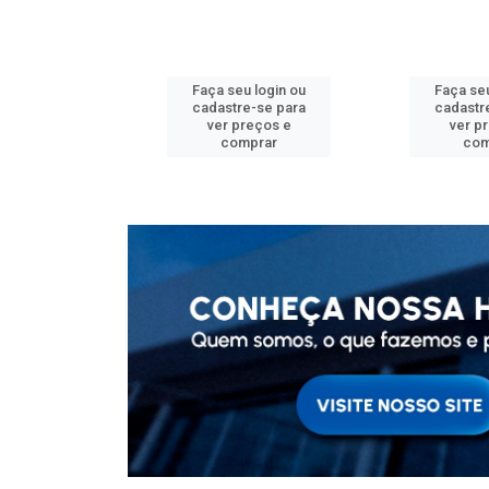
u login ou
Faça seu login ou
Faça seu
e-se para
cadastre-se para
cadastr
reços e
ver preços e
ver p
mprar
comprar
com