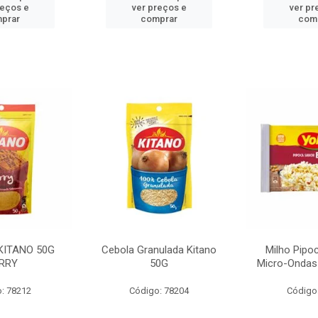
reços e
ver preços e
ver pr
prar
comprar
com
KITANO 50G
Cebola Granulada Kitano
Milho Pipo
RRY
50G
Micro-Ondas
: 78212
Código: 78204
Código