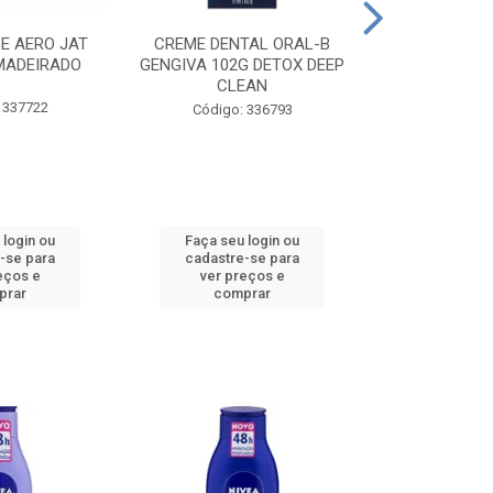
CE AERO JAT
CREME DENTAL ORAL-B
CREME DENT
MADEIRADO
GENGIVA 102G DETOX DEEP
KIDS M
CLEAN
 337722
Código:
Código: 336793
 login ou
Faça seu login ou
Faça seu 
-se para
cadastre-se para
cadastre
eços e
ver preços e
ver pr
prar
comprar
comp