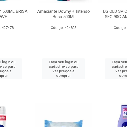
 500ML BRISA
Amaciante Downy + Intenso
DS OLD SPI
AVE
Brisa 500Ml
SEC 90G A
: 427478
Código: 424823
Código:
 login ou
Faça seu login ou
Faça seu
e-se para
cadastre-se para
cadastre
reços e
ver preços e
ver pr
prar
comprar
com