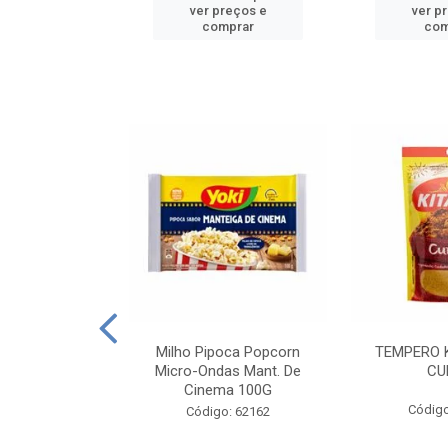
reços e
ver preços e
ver p
mprar
comprar
com
E MANDIOCA
Milho Pipoca Popcorn
TEMPERO 
 TRADICIONAL
Micro-Ondas Mant. De
CU
I 200G
Cinema 100G
Código
: 428198
Código: 62162