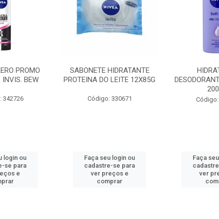
AERO PROMO
SABONETE HIDRATANTE
HIDRA
 INVIS. BEW
PROTEINA DO LEITE 12X85G
DESODORANT
20
: 342726
Código: 330671
Código:
 login ou
Faça seu login ou
Faça seu
e-se para
cadastre-se para
cadastre
reços e
ver preços e
ver pr
prar
comprar
com