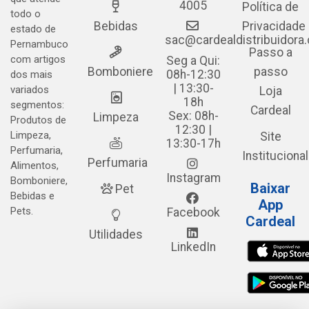
4005
Política de
todo o
Bebidas
Privacidade
estado de
sac@cardealdistribuidora
Pernambuco
Passo a
com artigos
Seg a Qui:
Bomboniere
passo
08h-12:30
dos mais
| 13:30-
variados
Loja
18h
segmentos:
Cardeal
Sex: 08h-
Limpeza
Produtos de
12:30 |
Limpeza,
Site
13:30-17h
Perfumaria,
Institucional
Perfumaria
Alimentos,
Instagram
Bomboniere,
Baixar
Pet
Bebidas e
App
Pets.
Facebook
Cardeal
Utilidades
LinkedIn