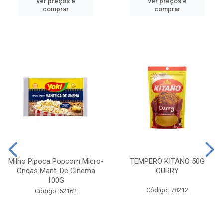
ver preços e
ver preços e
comprar
comprar
Milho Pipoca Popcorn Micro-
TEMPERO KITANO 50G
Ondas Mant. De Cinema
CURRY
100G
Código: 78212
Código: 62162