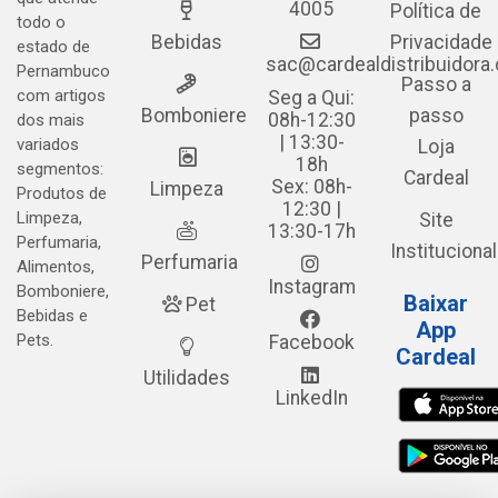
4005
Política de
todo o
Bebidas
Privacidade
estado de
sac@cardealdistribuidora
Pernambuco
Passo a
com artigos
Seg a Qui:
Bomboniere
passo
08h-12:30
dos mais
| 13:30-
variados
Loja
18h
segmentos:
Cardeal
Sex: 08h-
Limpeza
Produtos de
12:30 |
Limpeza,
Site
13:30-17h
Perfumaria,
Institucional
Perfumaria
Alimentos,
Instagram
Bomboniere,
Baixar
Pet
Bebidas e
App
Pets.
Facebook
Cardeal
Utilidades
LinkedIn