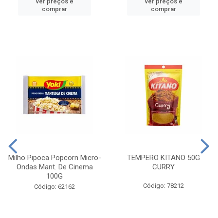
ver preços e
ver preços e
comprar
comprar
Milho Pipoca Popcorn Micro-
TEMPERO KITANO 50G
Ondas Mant. De Cinema
CURRY
100G
Código: 78212
Código: 62162